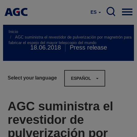
ES
Inicio
AGC suministra el revestidor de pulverización por magnetrón para
fabricar el espejo del mayor telescopio del mundo
18.06.2018
Press release
Select your language
ESPAÑOL
AGC suministra el
revestidor de
pulverización por