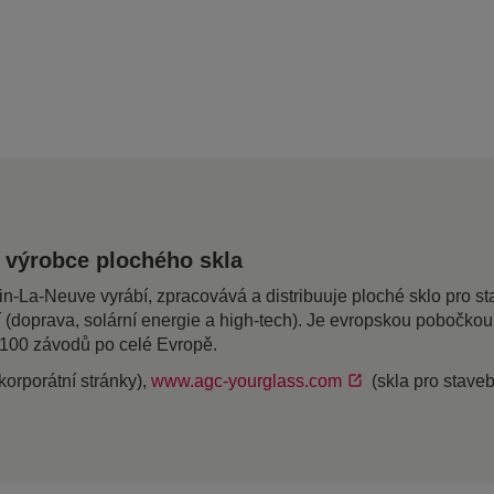
 výrobce plochého skla
a-Neuve vyrábí, zpracovává a distribuuje ploché sklo pro stave
í (doprava, solární energie a high-tech). Je evropskou pobočk
 100 závodů po celé Evropě.
korporátní stránky),
www.agc-yourglass.com
(skla pro staveb