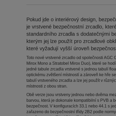
Pokud jde o interiérový design, bezpečn
je vrstvené bezpečnostní zrcadlo, které
standardního zrcadla s dodatečnými be
kterým jej lze použít pro zrcadlové obkl
které vyžadují vyšší úroveň bezpečnost
Toto nové vrstvené zrcadlo od společnosti AGC Gl
Mirox Mono a Stratobel Mirox Duo), které se hodí
jedné tabule zrcadla vrstvené s jednou tabulí floa
optickému zvětšení místností a zároveň ke hře se
tabulí vrstveného zrcadla a lze jej použít v různýc
místnosti z obou stran.
Obě verze jsou vrstveny jednou nebo dvěma mezi
barvou, která je dokonale kompatibilní s PVB a b
bezpečnost. V konfiguracích 33.1 nebo 44.1 s je
zařazeno do bezpečnostní třídy 2B2 podle norm