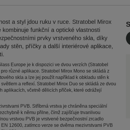
ost a styl jdou ruku v ruce. Stratobel Mirox
S
 kombinuje funkční a optické vlastnosti
zpečnostními prvky vrstveného skla, díky
ady stěn, příčky a další interiérové aplikace,
i.
ass Europe je k dispozici ve dvou verzích (Stratobel
 pro různé aplikace. Stratobel Mirox Mono se skládá z
tového skla a lze jej použít například k obkladu stěn k
 světlem a reflexí. Stratobel Mirox Duo se skládá ze dvou
h aplikacích, včetně dělicích příček, které odrážejí
vrstvami PVB. Stříbrná vrstva je chráněna speciální
ezchybně k němu přilne, čímž zajišťuje trvanlivou
dnou vrstvou PVB je vrstvené bezpečnostní zrcadlo
y EN 12600, zatímco verze se dvěma mezivrstvami PVB