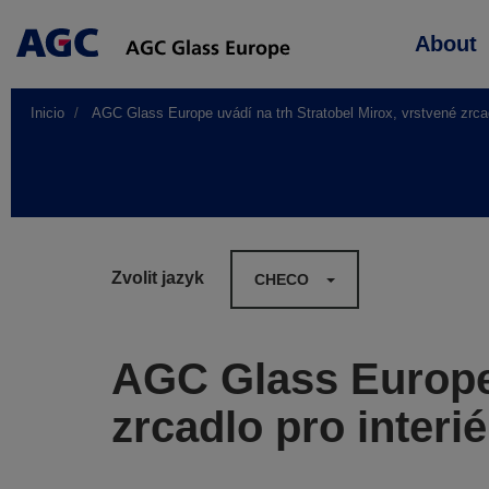
Main
About
navigation
Inicio
AGC Glass Europe uvádí na trh Stratobel Mirox, vrstvené zrcad
Zvolit jazyk
CHECO
AGC Glass Europe 
zrcadlo pro interi