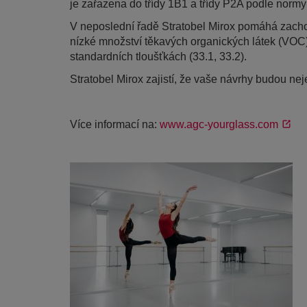
je zařazena do třídy 1B1 a třídy P2A podle norm
V neposlední řadě Stratobel Mirox pomáhá zachova
nízké množství těkavých organických látek (VOC)
standardních tloušťkách (33.1, 33.2).
Stratobel Mirox zajistí, že vaše návrhy budou ne
Více informací na:
www.agc-yourglass.com