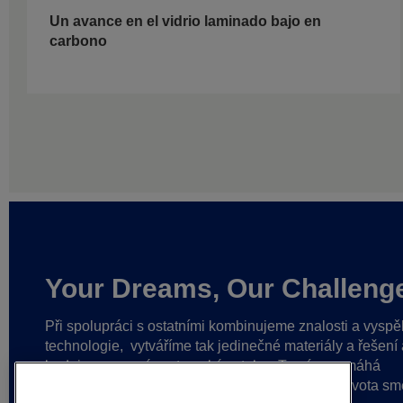
Un avance en el vidrio laminado bajo en
carbono
Your Dreams, Our Challeng
Při spolupráci s ostatními kombinujeme znalosti a vyspě
technologie,
vytváříme tak jedinečné materiály a řešení 
budujeme pevné partnerské vztahy.
To nám pomáhá
dosahovat stále lepších výsledků
a uvádět do života sm