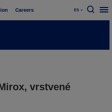
tion
Careers
ES
Mirox, vrstvené