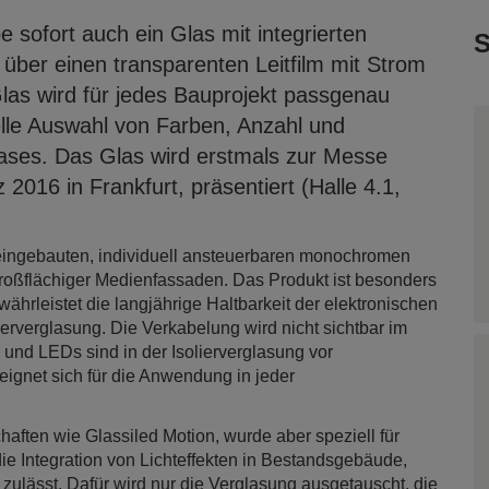
 sofort auch ein Glas mit integrierten
S
er einen transparenten Leitfilm mit Strom
las wird für jedes Bauprojekt passgenau
uelle Auswahl von Farben, Anzahl und
ses. Das Glas wird erstmals zur Messe
 2016 in Frankfurt, präsentiert (Halle 4.1,
it eingebauten, individuell ansteuerbaren monochromen
großflächiger Medienfassaden. Das Produkt ist besonders
ährleistet die langjährige Haltbarkeit der elektronischen
erverglasung. Die Verkabelung wird nicht sichtbar im
e und LEDs sind in der Isolierverglasung vor
eignet sich für die Anwendung in jeder
haften wie Glassiled Motion, wurde aber speziell für
ie Integration von Lichteffekten in Bestandsgebäude,
ulässt. Dafür wird nur die Verglasung ausgetauscht, die