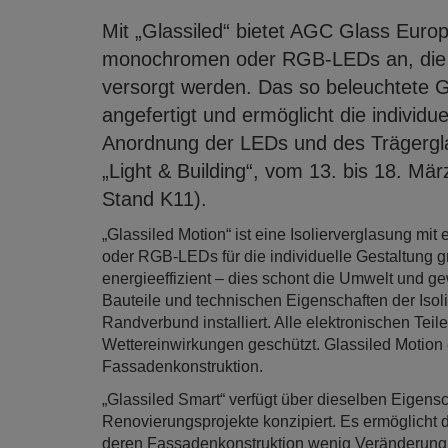
Mit „Glassiled“ bietet AGC Glass Europe
monochromen oder RGB-LEDs an, die üb
versorgt werden. Das so beleuchtete G
angefertigt und ermöglicht die individ
Anordnung der LEDs und des Trägergla
„Light & Building“, vom 13. bis 18. März
Stand K11).
„Glassiled Motion“ ist eine Isolierverglasung m
oder RGB-LEDs für die individuelle Gestaltung 
energieeffizient – dies schont die Umwelt und gew
Bauteile und technischen Eigenschaften der Isoli
Randverbund installiert. Alle elektronischen Teil
Wettereinwirkungen geschützt. Glassiled Motion 
Fassadenkonstruktion.
„Glassiled Smart“ verfügt über dieselben Eigensc
Renovierungsprojekte konzipiert. Es ermöglicht d
deren Fassadenkonstruktion wenig Veränderung z