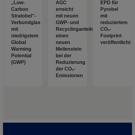
„Low-
AGC
EPD für
Carbon
erreicht
Pyrobel
Stratobel“-
mit neuen
mit
Verbundglas
GWP- und
reduziertem
mit
Recyclinganteilswerten
CO₂-
niedrigstem
einen
Footprint
Global
neuen
veröffentlicht
Warming
Meilenstein
Potential
bei der
(GWP)
Reduzierung
der CO₂-
Emissionen