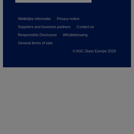
Wettelijke informatie
Privacy notice
Suppliers and business partners
Contact us
Responsible Disclosure
Whistleblowing
General terms of sale
© AGC Glass Europe 2026
Footer