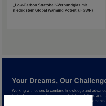
„Low-Carbon Stratobel“-Verbundglas mit
niedrigstem Global Warming Potential (GWP)
Your Dreams, Our Challeng
Working with others to combine knowledge and advanc
technology,
we create unique materials, solutions and re
partnerships
that help make ever greater achievements