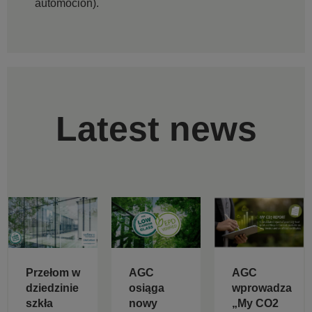
automoción).
Latest news
Przełom w
AGC
AGC
dziedzinie
osiąga
wprowadza
szkła
nowy
„My CO2