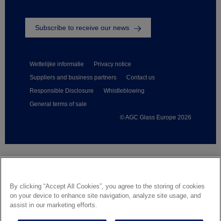
Subscribe to receive our news
Wettelijke informatie
Privacy notice
Suppliers and business partners
Contact us
Responsible Disclosure
Whistleblowing
General terms of sale
© AGC Glass Europe 2026
Footer
By clicking “Accept All Cookies”, you agree to the storing of cookies
on your device to enhance site navigation, analyze site usage, and
assist in our marketing efforts.