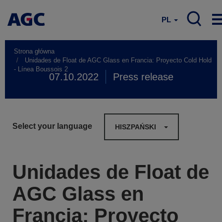
PL
Strona główna
Unidades de Float de AGC Glass en Francia: Proyecto Cold Hold
- Línea Boussois 2
07.10.2022
Press release
Select your language
HISZPAŃSKI
Unidades de Float de
AGC Glass en
Francia: Proyecto