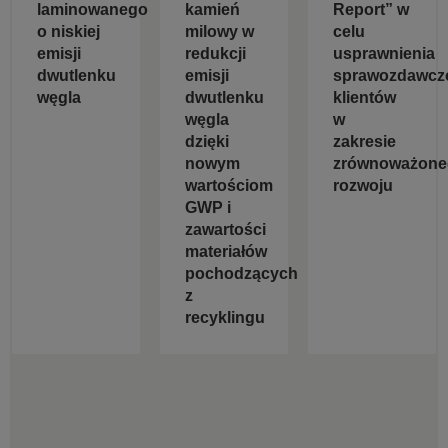
laminowanego
kamień
Report” w
o niskiej
milowy w
celu
emisji
redukcji
usprawnienia
dwutlenku
emisji
sprawozdawcz
węgla
dwutlenku
klientów
węgla
w
dzięki
zakresie
nowym
zrównoważone
wartościom
rozwoju
GWP i
zawartości
materiałów
pochodzących
z
recyklingu