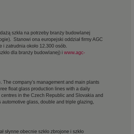
edażą szkła na potrzeby branży budowlanej
ogie). Stanowi ona europejski oddział firmy AGC
 i zatrudnia około 12.300 osób.
szkło dla branży budowlanej) i
www.agc-
rope. The company's management and main plants
e float glass production lines with a daily
on centres in the Czech Republic and Slovakia and
automotive glass, double and triple glazing,
 słynne obecnie szkło zbrojone i szkło