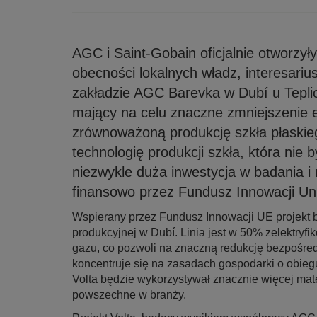
AGC i Saint-Gobain oficjalnie otworzyły
obecności lokalnych władz, interesariusz
zakładzie AGC Barevka w Dubí u Teplic
mający na celu znaczne zmniejszenie e
zrównoważoną produkcję szkła płaskieg
technologię produkcji szkła, która nie 
niezwykle duża inwestycja w badania i 
finansowo przez Fundusz Innowacji Unii
Wspierany przez Fundusz Innowacji UE projekt 
produkcyjnej w Dubí. Linia jest w 50% zelektry
gazu, co pozwoli na znaczną redukcję bezpośred
koncentruje się na zasadach gospodarki o obie
Volta będzie wykorzystywał znacznie więcej mate
powszechne w branży.