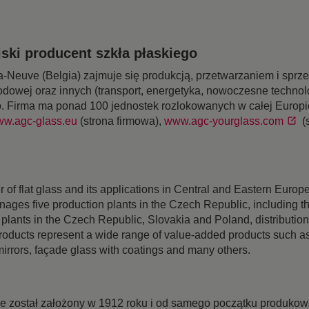
ski producent szkła płaskiego
-Neuve (Belgia) zajmuje się produkcją, przetwarzaniem i sprz
odowej oraz innych (transport, energetyka, nowoczesne technol
o. Firma ma ponad 100 jednostek rozlokowanych w całej Europie
w.agc-glass.eu
(strona firmowa),
www.agc-yourglass.com
(
r of flat glass and its applications in Central and Eastern Eu
ges five production plants in the Czech Republic, including thre
 plants in the Czech Republic, Slovakia and Poland, distributi
oducts represent a wide range of value-added products such as 
s, mirrors, façade glass with coatings and many others.
 został założony w 1912 roku i od samego początku produkował