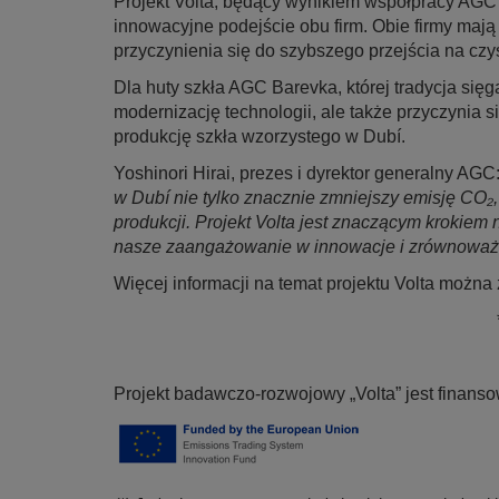
Projekt Volta, będący wynikiem współpracy AGC i
innowacyjne podejście obu firm. Obie firmy maj
przyczynienia się do szybszego przejścia na czy
Dla huty szkła AGC Barevka, której tradycja sięg
modernizację technologii, ale także przyczynia s
produkcję szkła wzorzystego w Dubí.
Yoshinori Hirai, prezes i dyrektor generalny AGC:
w Dubí nie tylko znacznie zmniejszy emisję CO₂
produkcji. Projekt Volta jest znaczącym krokiem
nasze zaangażowanie w innowacje i zrównoważ
Więcej informacji na temat projektu Volta możn
Projekt badawczo-rozwojowy „Volta” jest finanso