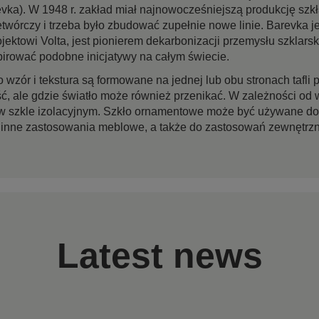
vka). W 1948 r. zakład miał najnowocześniejszą produkcję sz
rzetwórczy i trzeba było zbudować zupełnie nowe linie. Barevk
ojektowi Volta, jest pionierem dekarbonizacji przemysłu szklarsk
pirować podobne inicjatywy na całym świecie.
 wzór i tekstura są formowane na jednej lub obu stronach tafli
, ale gdzie światło może również przenikać. W zależności od 
w szkle izolacyjnym. Szkło ornamentowe może być używane do 
 inne zastosowania meblowe, a także do zastosowań zewnętrznyc
Latest news