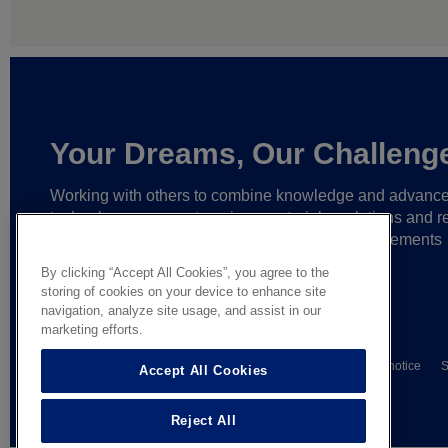
Your Dreams, Our Challeng
Working with others to combine knowledge and advanc
technology,
we create unique materials, solutions and re
partnerships
that help make ever greater achievements
possible,
and bring bolder ideas to life.
By clicking “Accept All Cookies”, you agree to the
storing of cookies on your device to enhance site
navigation, analyze site usage, and assist in our
marketing efforts.
© AGC Glass Europe 2026
Wettelijke informatie
Privacy notice
S
Accept All Cookies
General terms of sale
Reject All