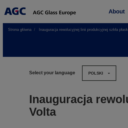
Main
About
navigation
Strona główna
Inauguracja rewolucyjnej linii produkcyjnej szkła płask
Select your language
POLSKI
Inauguracja rewolu
Volta