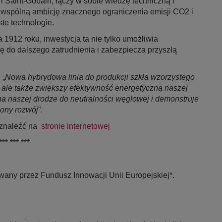
 Saint-Gobain, łączy w sobie wiedzę techniczną i
ą wspólną ambicję znacznego ograniczenia emisji CO2 i
ste technologie.
a 1912 roku, inwestycja ta nie tylko umożliwia
ię do dalszego zatrudnienia i zabezpiecza przyszłą
 „
Nowa hybrydowa linia do produkcji szkła wzorzystego
, ale także zwiększy efektywność energetyczną naszej
 na naszej drodze do neutralności węglowej i demonstruje
ony rozwój
”.
a znaleźć na
stronie internetowej
*** *** ***
wany przez Fundusz Innowacji Unii Europejskiej*.