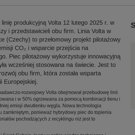
 linię produkcyjną Volta 12 lutego 2025 r. w
S
y i przedstawicieli obu firm. Linia Volta w
e (Czechy) to przełomowy projekt pilotażowy
misji CO₂ i wsparcie przejścia na
o. Piec pilotażowy wykorzystuje innowacyjną
była wcześniej stosowana na świecie. Jest to
rozwój obu firm, która została wsparta
 Europejskiej.
badawczo-rozwojowy Volta obejmował przebudowę linii
fikowana i w 50% ogrzewana za pomocą kombinacji tlenu i
niej emisji dwutlenku węgla. Nowa technologia
gu zamkniętym, ponieważ hybrydowy piec do topienia
riałów pochodzących z recyklingu niż jest to