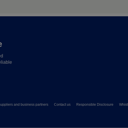
e
ed
liable
uppliers and business partners
Contact us
Responsible Disclosure
Whist