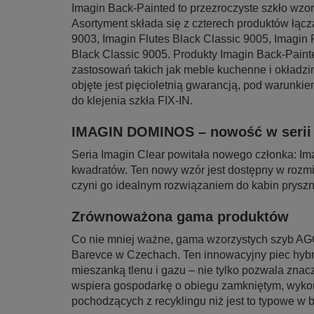
Imagin Back-Painted to przezroczyste szkło wzorz
Asortyment składa się z czterech produktów łącz
9003, Imagin Flutes Black Classic 9005, Imagin
Black Classic 9005. Produkty Imagin Back-Paint
zastosowań takich jak meble kuchenne i okładzi
objęte jest pięcioletnią gwarancją, pod warunk
do klejenia szkła FIX-IN.
IMAGIN DOMINOS – nowość w seri
Seria Imagin Clear powitała nowego członka: I
kwadratów. Ten nowy wzór jest dostępny w rozmia
czyni go idealnym rozwiązaniem do kabin prysz
Zrównoważona gama produktów
Co nie mniej ważne, gama wzorzystych szyb AG
Barevce w Czechach. Ten innowacyjny piec hybr
mieszanką tlenu i gazu – nie tylko pozwala znac
wspiera gospodarkę o obiegu zamkniętym, wykor
pochodzących z recyklingu niż jest to typowe w b