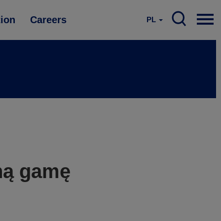
tion
Careers
PL
ną gamę