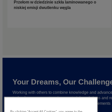
Przełom w dziedzinie szkła laminowanego o
niskiej emisji dwutlenku węgla
Your Dreams, Our Challeng
Working with others to combine knowledge and advanc
technology,
we create unique materials, solutions and re
partnerships
that help make ever greater achievements
possible,
and bring bolder ideas to life.
By clicking “Accept All Cookies”, you agree to the