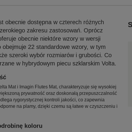
t obecnie dostępna w czterech różnych
S
 szerokiego zakresu zastosowań. Oprócz
oferuje obecnie niektóre wzory w wersji
lio obejmuje 22 standardowe wzory, w tym
że szeroki wybór rozmiarów i grubości. Co
arzane w hybrydowym piecu szklarskim Volta.
ść
ta Mat i Imagin Flutes Mat, charakteryzuje się wysokiej
iększoną prywatność oraz doskonałą przepuszczalność
ega rygorystycznej kontroli jakości, co zapewnia
 odporne na plamy, dzięki czemu są łatwe w czyszczeniu i
drobinę koloru