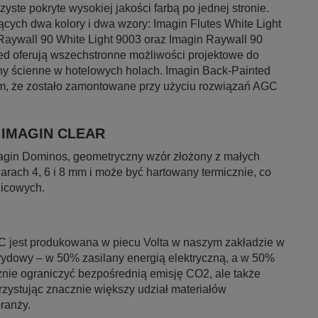
yste pokryte wysokiej jakości farbą po jednej stronie.
ących dwa kolory i dwa wzory: Imagin Flutes White Light
 Raywall 90 White Light 9003 oraz Imagin Raywall 90
ed oferują wszechstronne możliwości projektowe do
ny ścienne w hotelowych holach. Imagin Back-Painted
iem, że zostało zamontowane przy użyciu rozwiązań AGC
i IMAGIN CLEAR
magin Dominos, geometryczny wzór złożony z małych
rach 4, 6 i 8 mm i może być hartowany termicznie, co
nicowych.
C jest produkowana w piecu Volta w naszym zakładzie w
ydowy – w 50% zasilany energią elektryczną, a w 50%
znie ograniczyć bezpośrednią emisję CO2, ale także
zystując znacznie większy udział materiałów
ranży.