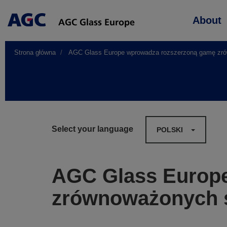
Main
About
navigation
Strona główna
AGC Glass Europe wprowadza rozszerzoną gamę zró
Select your language
POLSKI
AGC Glass Europ
zrównoważonych 