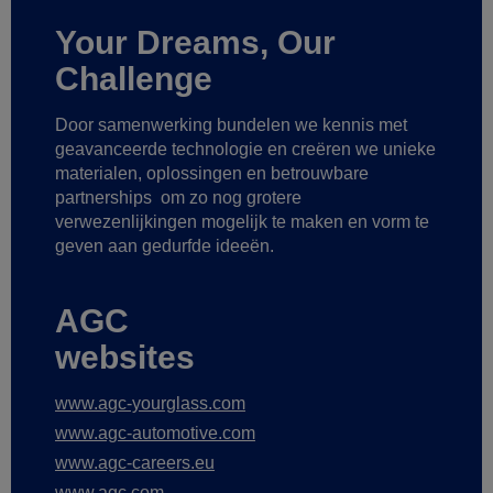
Your Dreams, Our
Challenge
Door samenwerking bundelen we kennis met
geavanceerde technologie
en creëren we unieke
materialen, oplossingen en betrouwbare
partnerships
om zo nog grotere
verwezenlijkingen mogelijk te maken
en vorm te
geven aan gedurfde ideeën.
AGC
websites
www.agc-yourglass.com
www.agc-automotive.com
www.agc-careers.eu
www.agc.com