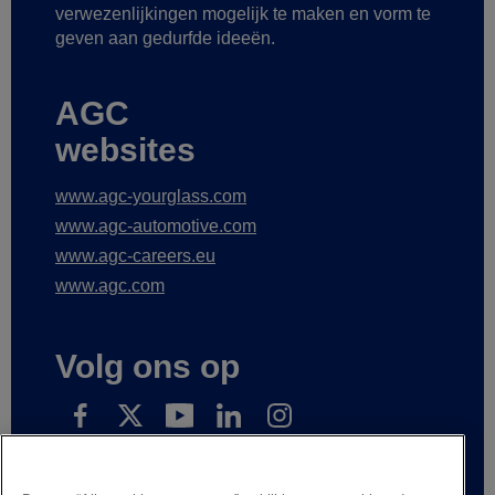
verwezenlijkingen mogelijk te maken
en vorm te
geven aan gedurfde ideeën.
AGC
websites
www.agc-yourglass.com
www.agc-automotive.com
www.agc-careers.eu
www.agc.com
Volg ons op