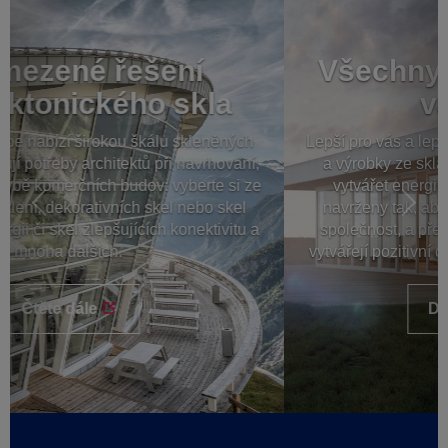
Všechny výhody skla pro
váš domov
Lepší pro vás a lepší pro náš svět: s nejnovějšími okny
a výrobky ze skla můžete nyní doma šetřit energii,
vytvářet energii a zlepšovat svou pohodu. Jsou
navrženy tak, aby byly udržitelné a prospěšné pro
společnost, a přesahují rámec krásného designu a
vytvářejí pozitivní dopad. Ciťte se doma dobře s AGC.
Další informace