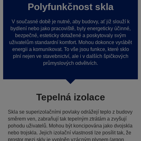
Polyfunkčnost skla
V současné době je nutné, aby budovy, ať již slouží k
bydlení nebo jako pracoviště, byly energeticky účinné,
bezpečné, esteticky dotažené a poskytovaly svým
uživatelům standardní komfort. Mohou dokonce vyrábět
energii a komunikovat. To vše jsou funkce, které sklo
plní nejen ve stavebnictví, ale i v dalších špičkových
průmyslových odvětvích.
Tepelná izolace
Skla se superizolačními povlaky odrážejí teplo z budovy
směrem ven, zabraňují tak tepelným ztrátám a zvyšují
pohodu uživatelů. Mohou být koncipována jako dvojskla
nebo trojskla. Jejich izolační vlastnosti lze posílit tak, že
prostor mezi skly je vyplněn vzácným plynem (argon