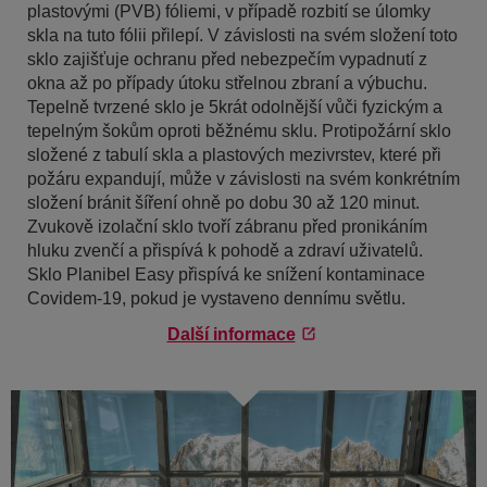
plastovými (PVB) fóliemi, v případě rozbití se úlomky
skla na tuto fólii přilepí. V závislosti na svém složení toto
sklo zajišťuje ochranu před nebezpečím vypadnutí z
okna až po případy útoku střelnou zbraní a výbuchu.
Tepelně tvrzené sklo je 5krát odolnější vůči fyzickým a
tepelným šokům oproti běžnému sklu. Protipožární sklo
složené z tabulí skla a plastových mezivrstev, které při
požáru expandují, může v závislosti na svém konkrétním
složení bránit šíření ohně po dobu 30 až 120 minut.
Zvukově izolační sklo tvoří zábranu před pronikáním
hluku zvenčí a přispívá k pohodě a zdraví uživatelů.
Sklo Planibel Easy přispívá ke snížení kontaminace
Covidem-19, pokud je vystaveno dennímu světlu.
Další informace