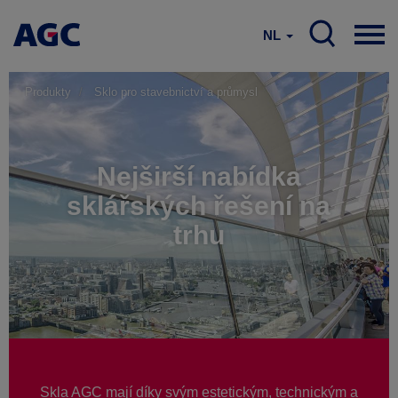
NL
Produkty
Sklo pro stavebnictví a průmysl
Nejširší nabídka
sklářských řešení na
trhu
Skla AGC mají díky svým estetickým, technickým a