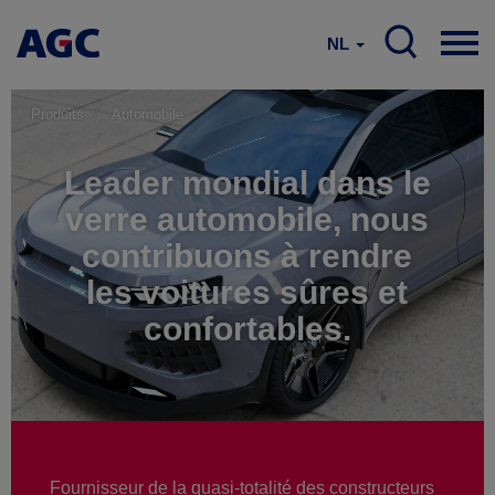
NL
Produits
Automobile
Leader mondial dans le
verre automobile, nous
contribuons à rendre
les voitures sûres et
confortables.
Fournisseur de la quasi-totalité des constructeurs