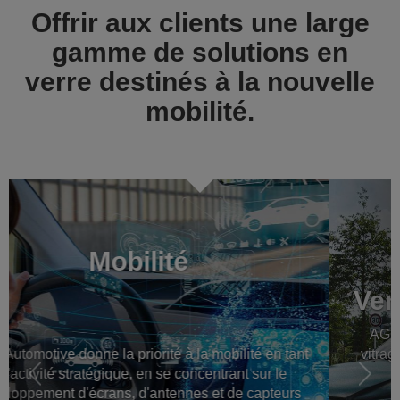
Offrir aux clients une large
gamme de solutions en
verre destinés à la nouvelle
mobilité.
Previous
Volg
Verre automobile d'origine
AGC Automotive est un leader mondial dans les
vitrages automobiles pour véhicules neufs, dans le
monde entier.