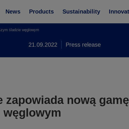
News
Products
Sustainability
Innova
szym śladzie węglowym
21.09.2022
Press release
 zapowiada nową gamę s
e węglowym