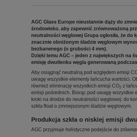
AGC Glass Europe nieustannie dąży do zmni
środowisko, aby zapewnić zrównoważoną przy
neutralności węglowej Grupa ogłosiła, że do 
znacznie obniżonym śladzie węglowym wynos
bezbarwnego (o grubości 4 mm).
Dzięki temu AGC – jeden z największych na ś
emisję dwutlenku węgla generowaną podczas 
Aby osiągnąć neutralną pod względem emisji C
uwagę wszystkie elementy łańcucha wartości. Ob
również eliminację wszystkich emisji CO
z łańc
2
emisji pośrednich. Biorąc pod uwagę wszystkie 
kroki na drodze do neutralności węglowej: do k
szkła float o zmniejszonym śladzie węglowym.
Produkcja szkła o niskiej emisji dw
AGC przyjmuje holistyczne podejście do zrównowa