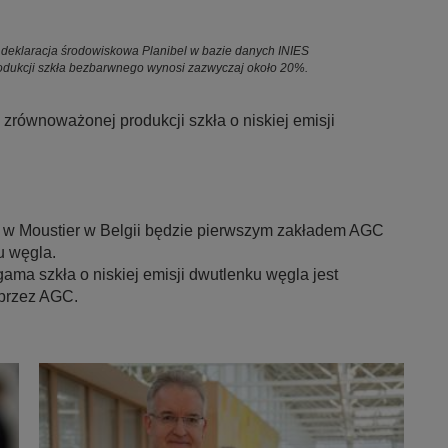
deklaracja środowiskowa Planibel w bazie danych INIES
 produkcji szkła bezbarwnego wynosi zazwyczaj około 20%.
zrównoważonej produkcji szkła o niskiej emisji
w Moustier w Belgii będzie pierwszym zakładem AGC
u węgla.
ama szkła o niskiej emisji dwutlenku węgla jest
 przez AGC.