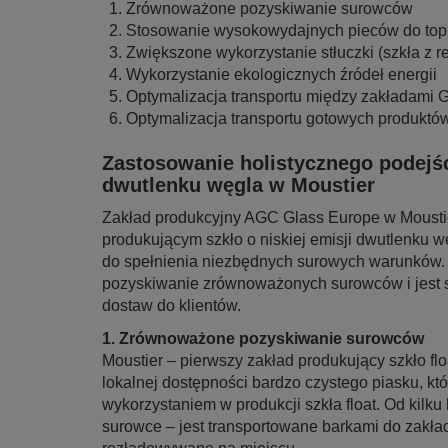
Zrównoważone pozyskiwanie surowców
Stosowanie wysokowydajnych pieców do top
Zwiększone wykorzystanie stłuczki (szkła z r
Wykorzystanie ekologicznych źródeł energii
Optymalizacja transportu między zakładami
Optymalizacja transportu gotowych produktó
Zastosowanie holistycznego podejści
dwutlenku węgla w Moustier
Zakład produkcyjny AGC Glass Europe w Mousti
produkującym szkło o niskiej emisji dwutlenku 
do spełnienia niezbędnych surowych warunków. Z
pozyskiwanie zrównoważonych surowców i jest s
dostaw do klientów.
1. Zrównoważone pozyskiwanie surowców
Moustier – pierwszy zakład produkujący szkło fl
lokalnej dostępności bardzo czystego piasku, kt
wykorzystaniem w produkcji szkła float. Od kilku
surowce – jest transportowane barkami do zakł