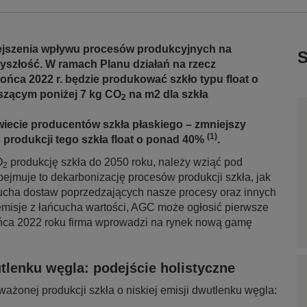
ejszenia wpływu procesów produkcyjnych na
S
szłość. W ramach Planu działań na rzecz
końca 2022 r. będzie produkować szkło typu float o
zącym poniżej 7 kg CO
na m2 dla szkła
2
wiecie producentów szkła płaskiego – zmniejszy
(1)
produkcji tego szkła float o ponad 40%
.
O
produkcję szkła do 2050 roku, należy wziąć pod
2
ejmuje to dekarbonizację procesów produkcji szkła, jak
ucha dostaw poprzedzających nasze procesy oraz innych
emisje z łańcucha wartości, AGC może ogłosić pierwsze
ońca 2022 roku firma wprowadzi na rynek nową gamę
utlenku węgla: podejście holistyczne
żonej produkcji szkła o niskiej emisji dwutlenku węgla: