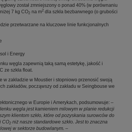
d węglowy został zmniejszony o ponad 40% (w porównaniu
2
niżej 7 kg CO
na m
dla szkła bezbarwnego (o grubości
2
będzie przetwarzane na kluczowe linie funkcjonalnych
e
asol i Energy
lenku węgla zapewnią taką samą estetykę, jakość i
 ze szkła float.
 w zakładzie w Moustier i stopniowo przenosić swoją
nnych zakładów, począwszy od zakładu w Seingbouse we
itektonicznego w Europie i Amerykach, podsumowuje: –
tlenku węgla jest kamieniem milowym w planie redukcji
szym klientom szkło, które od pozyskania surowców do
j CO
niż nasze standardowe szkło. Jest to znaczna
2
ęglowej w sektorze budowlanym.
–