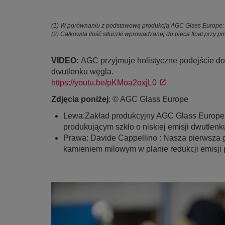
(1) W porównaniu z podstawową produkcją AGC Glass Europe: 
(2) Całkowita ilość stłuczki wprowadzanej do pieca float przy
VIDEO:
AGC przyjmuje holistyczne podejście do 
dwutlenku węgla.
https://youtu.be/pKMoa2oxjL0
Zdjęcia poniżej
: © AGC Glass Europe
Lewa:Zakład produkcyjny AGC Glass Europe 
produkującym szkło o niskiej emisji dwutlenk
Prawa: Davide Cappellino : Nasza pierwsza g
kamieniem milowym w planie redukcji emisji