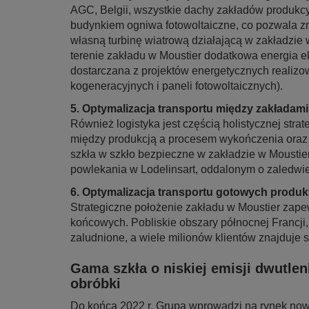
AGC, Belgii, wszystkie dachy zakładów produkcy
budynkiem ogniwa fotowoltaiczne, co pozwala zm
własną turbinę wiatrową działającą w zakładzie 
terenie zakładu w Moustier dodatkowa energia 
dostarczana z projektów energetycznych realizow
kogeneracyjnych i paneli fotowoltaicznych).
5. Optymalizacja transportu między zakłada
Również logistyka jest częścią holistycznej str
między produkcją a procesem wykończenia oraz o
szkła w szkło bezpieczne w zakładzie w Moustie
powlekania w Lodelinsart, oddalonym o zaledwi
6. Optymalizacja transportu gotowych produ
Strategiczne położenie zakładu w Moustier zape
końcowych. Pobliskie obszary północnej Francji
zaludnione, a wiele milionów klientów znajduje s
Gama szkła o niskiej emisji dwutle
obróbki
Do końca 2022 r. Grupa wprowadzi na rynek nową