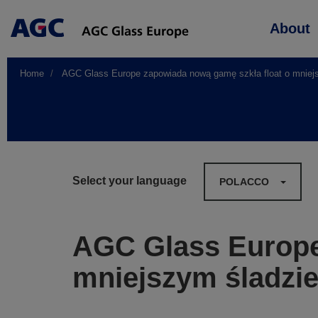
Main
About
navigation
Home
AGC Glass Europe zapowiada nową gamę szkła float o mniej
Select your language
POLACCO
AGC Glass Europe
mniejszym śladzi