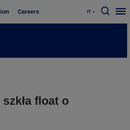
tion
Careers
IT
zkła float o