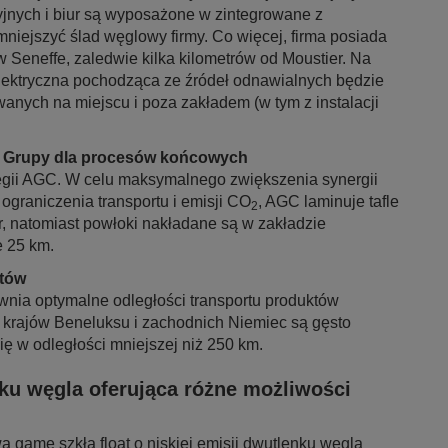
jnych i biur są wyposażone w zintegrowane z
niejszyć ślad węglowy firmy. Co więcej, firma posiada
w Seneffe, zaledwie kilka kilometrów od Moustier. Na
elektryczna pochodząca ze źródeł odnawialnych będzie
anych na miejscu i poza zakładem (w tym z instalacji
mi Grupy dla procesów końcowych
ategii AGC. W celu maksymalnego zwiększenia synergii
graniczenia transportu i emisji CO
, AGC laminuje tafle
2
r, natomiast powłoki nakładane są w zakładzie
e 25 km.
któw
wnia optymalne odległości transportu produktów
, krajów Beneluksu i zachodnich Niemiec są gęsto
ię w odległości mniejszej niż 250 km.
nku węgla oferująca różne możliwości
 gamę szkła float o niskiej emisji dwutlenku węgla