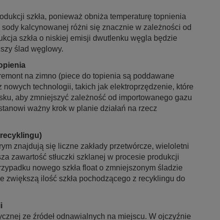
ukcji szkła, ponieważ obniża temperaturę topnienia
 sody kalcynowanej różni się znacznie w zależności od
ukcja szkła o niskiej emisji dwutlenku węgla będzie
ższy ślad węglowy.
opienia
remont na zimno (piece do topienia są poddawane
 nowych technologii, takich jak elektroprzędzenie, które
iasku, aby zmniejszyć zależność od importowanego gazu
tanowi ważny krok w planie działań na rzecz
 recyklingu)
ym znajdują się liczne zakłady przetwórcze, wieloletni
ksza zawartość stłuczki szklanej w procesie produkcji
 przypadku nowego szkła float o zmniejszonym śladzie
e zwiększą ilość szkła pochodzącego z recyklingu do
i
cznej ze źródeł odnawialnych na miejscu. W ojczyźnie