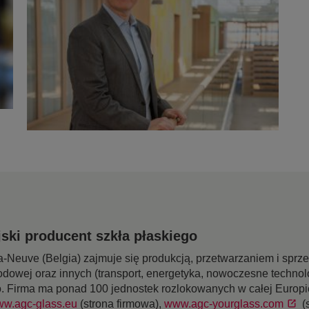
ski producent szkła płaskiego
-Neuve (Belgia) zajmuje się produkcją, przetwarzaniem i sprz
odowej oraz innych (transport, energetyka, nowoczesne technol
o. Firma ma ponad 100 jednostek rozlokowanych w całej Europie
w.agc-glass.eu
(strona firmowa),
www.agc-yourglass.com
(