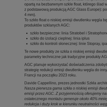
opartą na bezbarwnym szkle float, którego śla
z podstawową produkcją AGC Glass Europe): po
4 mm).
To szkło float o niskiej emisji dwutlenku węgla 
produktów szklanych AGC:
szkło bezpieczne: linia Stratobel i Stratophon
szkło do izolacji cieplnej: linia iplus
szkło do kontroli słonecznej: linie Stopray, ip
Te nowe produkty ze szkła o niskiej emisji dwut
parametry techniczne jak tradycyjne produkty AGC
AGC planuje wykorzystać doświadczenia zdobyte
strategię redukcji emisji dwutlenku węgla do i
Francji na początku 2023 roku.
Davide Cappellino, prezes jednostki Szkła arch
Nasza pierwsza gama szkła o niskiej emisji dwu
emisji przez AGC. Z przyjemnością oferujemy na
ostatecznego montażu generuje około 40% mnie
redukcja i duży krok w kierunku neutralności w