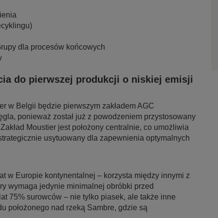
ienia
ecyklingu)
 Grupy dla procesów końcowych
w
a do pierwszej produkcji o niskiej emisji
er w Belgii będzie pierwszym zakładem AGC
węgla, ponieważ został już z powodzeniem przystosowany
akład Moustier jest położony centralnie, co umożliwia
trategicznie usytuowany dla zapewnienia optymalnych
oat w Europie kontynentalnej – korzysta między innymi z
óry wymaga jedynie minimalnej obróbki przed
 lat 75% surowców – nie tylko piasek, ale także inne
adu położonego nad rzeką Sambre, gdzie są