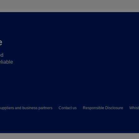
e
ed
liable
uppliers and business partners
Contact us
Responsible Disclosure
Whist