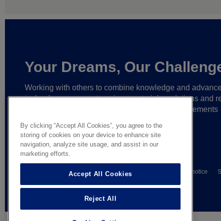
Your Dreams, Our Challeng
Working with others to combine knowledge and advanc
technology,
we create unique materials, solutions and re
partnerships
that help make ever greater achievements
possible,
and bring bolder ideas to life.
By clicking “Accept All Cookies”, you agree to the
storing of cookies on your device to enhance site
navigation, analyze site usage, and assist in our
marketing efforts.
© AGC Glass Europe 2026
Wettelijke informatie
Privacy notice
S
Accept All Cookies
General terms of sale
Reject All