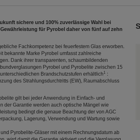
Zukunft sichere und 100% zuverlässige Wahl bei
S
 Gewährleistung für Pyrobel daher von fünf auf zehn
gebliche Fachkompetenz bei feuerfestem Glas erworben.
eit bekannte Marke Pyrobel umfasst zahlreiche
ngen. Dank ihrer transparenten, schaumbildenden
bundverglasungen Pyrobel und Pyrobelite zwischen 15
1
unterschiedlichen Brandschutzstufen erhältlich
:
ung des Strahlungsdurchtritts (EW), Raumabschluss
elite gilt bei jeder Anwendung in Einfach- und
on der Garantie werden auch optische Mängel wie
leistung bedingt die genaue Beachtung der von AGC
erpackung, Lagerung, Verwendung und Wartung sowie
el- und Pyrobelite-Gläser mit einem Rechnungsdatum ab
, wird damit die Garantie aktiviert und die Verglasung