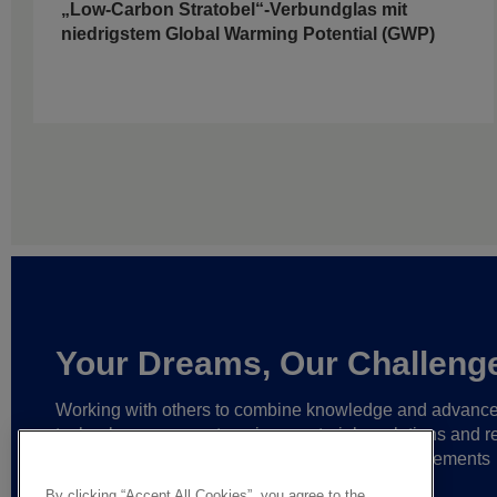
„Low-Carbon Stratobel“-Verbundglas mit
niedrigstem Global Warming Potential (GWP)
Your Dreams, Our Challeng
Working with others to combine knowledge and advanc
technology,
we create unique materials, solutions and re
partnerships
that help make ever greater achievements
possible,
and bring bolder ideas to life.
By clicking “Accept All Cookies”, you agree to the