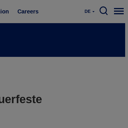
tion
Careers
DE
uerfeste