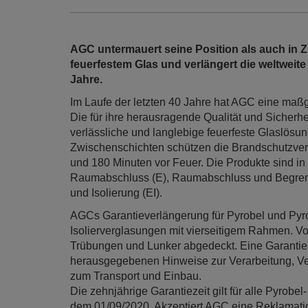
AGC untermauert seine Position als auch in 
feuerfestem Glas und verlängert die weltweite
Jahre.
Im Laufe der letzten 40 Jahre hat AGC eine maß
Die für ihre herausragende Qualität und Sicherh
verlässliche und langlebige feuerfeste Glaslösu
Zwischenschichten schützen die Brandschutzver
und 180 Minuten vor Feuer. Die Produkte sind in 
Raumabschluss (E), Raumabschluss und Begrenz
und Isolierung (EI).
AGCs Garantieverlängerung für Pyrobel und Pyrob
Isolierverglasungen mit vierseitigem Rahmen. V
Trübungen und Lunker abgedeckt. Eine Garantie
herausgegebenen Hinweise zur Verarbeitung, V
zum Transport und Einbau.
Die zehnjährige Garantiezeit gilt für alle Pyrob
dem 01/09/2020. Akzeptiert AGC eine Reklamation