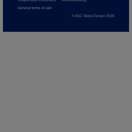
Responsible Disclosure
Whistleblowing
General terms of sale
© AGC Glass Europe 2026
Footer