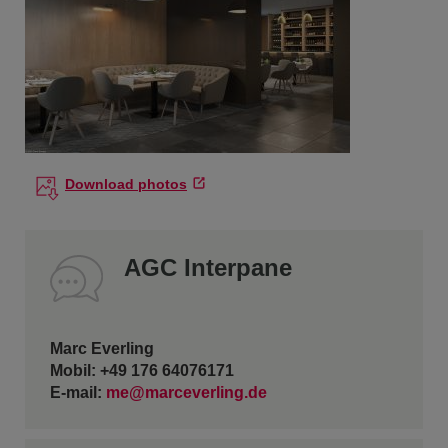
Download photos
AGC Interpane
Marc Everling
Mobil: +49 176 64076171
E-mail:
me@marceverling.de