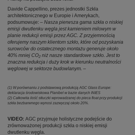
Davide Cappellino, prezes jednostki Szkła
architektonicznego w Europie i Amerykach,
podsumowuje: –
Nasza pierwsza gama szkła o niskiej
emisji dwutlenku węgla jest kamieniem milowym w
planie redukcji emisji przez AGC. Z przyjemnością
oferujemy naszym klientom szkło, które od pozyskania
surowców do ostatecznego montażu generuje około
40% mniej CO
niż nasze standardowe szkło. Jest to
2
znaczna redukcja i duży krok w kierunku neutralności
węglowej w sektorze budowlanym.
–
(1) W porównaniu z podstawową produkcją AGC Glass Europe:
deklaracja środowiskowa Planibel w bazie danych INIES
(2) Całkowita ilość stłuczki wprowadzanej do pieca float przy produkcji
szkła bezbarwnego wynosi zazwyczaj około 20%.
VIDEO:
AGC przyjmuje holistyczne podejście do
zrównoważonej produkcji szkła o niskiej emisji
dwutlenku węgla.