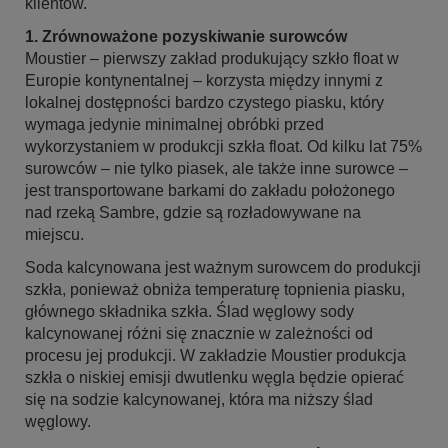
klientów.
1. Zrównoważone pozyskiwanie surowców
Moustier – pierwszy zakład produkujący szkło float w
Europie kontynentalnej – korzysta między innymi z
lokalnej dostępności bardzo czystego piasku, który
wymaga jedynie minimalnej obróbki przed
wykorzystaniem w produkcji szkła float. Od kilku lat 75%
surowców – nie tylko piasek, ale także inne surowce –
jest transportowane barkami do zakładu położonego
nad rzeką Sambre, gdzie są rozładowywane na
miejscu.
Soda kalcynowana jest ważnym surowcem do produkcji
szkła, ponieważ obniża temperaturę topnienia piasku,
głównego składnika szkła. Ślad węglowy sody
kalcynowanej różni się znacznie w zależności od
procesu jej produkcji. W zakładzie Moustier produkcja
szkła o niskiej emisji dwutlenku węgla będzie opierać
się na sodzie kalcynowanej, która ma niższy ślad
węglowy.