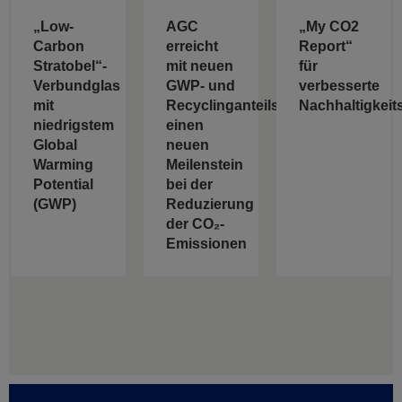
„Low-
AGC
„My CO2
Carbon
erreicht
Report“
Stratobel“-
mit neuen
für
Verbundglas
GWP- und
verbesserte
mit
Recyclinganteilswerten
Nachhaltigkeit
niedrigstem
einen
Global
neuen
Warming
Meilenstein
Potential
bei der
(GWP)
Reduzierung
der CO₂-
Emissionen