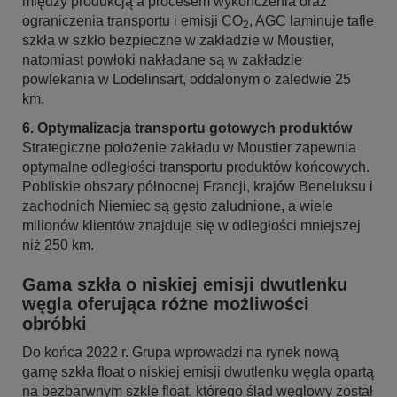
między produkcją a procesem wykończenia oraz
ograniczenia transportu i emisji CO
, AGC laminuje tafle
2
szkła w szkło bezpieczne w zakładzie w Moustier,
natomiast powłoki nakładane są w zakładzie
powlekania w Lodelinsart, oddalonym o zaledwie 25
km.
6. Optymalizacja transportu gotowych produktów
Strategiczne położenie zakładu w Moustier zapewnia
optymalne odległości transportu produktów końcowych.
Pobliskie obszary północnej Francji, krajów Beneluksu i
zachodnich Niemiec są gęsto zaludnione, a wiele
milionów klientów znajduje się w odległości mniejszej
niż 250 km.
Gama szkła o niskiej emisji dwutlenku
węgla oferująca różne możliwości
obróbki
Do końca 2022 r. Grupa wprowadzi na rynek nową
gamę szkła float o niskiej emisji dwutlenku węgla opartą
na bezbarwnym szkle float, którego ślad węglowy został