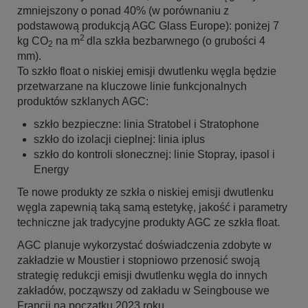
zmniejszony o ponad 40% (w porównaniu z
podstawową produkcją AGC Glass Europe): poniżej 7
2
kg CO
na m
dla szkła bezbarwnego (o grubości 4
2
mm).
To szkło float o niskiej emisji dwutlenku węgla będzie
przetwarzane na kluczowe linie funkcjonalnych
produktów szklanych AGC:
szkło bezpieczne: linia Stratobel i Stratophone
szkło do izolacji cieplnej: linia iplus
szkło do kontroli słonecznej: linie Stopray, ipasol i
Energy
Te nowe produkty ze szkła o niskiej emisji dwutlenku
węgla zapewnią taką samą estetykę, jakość i parametry
techniczne jak tradycyjne produkty AGC ze szkła float.
AGC planuje wykorzystać doświadczenia zdobyte w
zakładzie w Moustier i stopniowo przenosić swoją
strategię redukcji emisji dwutlenku węgla do innych
zakładów, począwszy od zakładu w Seingbouse we
Francji na początku 2023 roku.