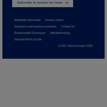
Subscribe to receive our news
Wettelijke informatie
Privacy notice
Suppliers and business partners
Contact us
Responsible Disclosure
Whistleblowing
General terms of sale
© AGC Glass Europe 2026
Footer