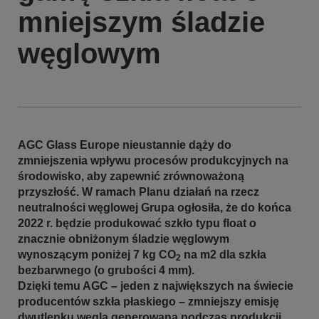
mniejszym śladzie
węglowym
AGC Glass Europe nieustannie dąży do
zmniejszenia wpływu procesów produkcyjnych na
środowisko, aby zapewnić zrównoważoną
przyszłość. W ramach Planu działań na rzecz
neutralności węglowej Grupa ogłosiła, że do końca
2022 r. będzie produkować szkło typu float o
znacznie obniżonym śladzie węglowym
wynoszącym poniżej 7 kg CO
na m2 dla szkła
2
bezbarwnego (o grubości 4 mm).
Dzięki temu AGC – jeden z największych na świecie
producentów szkła płaskiego – zmniejszy emisję
dwutlenku węgla generowaną podczas produkcji