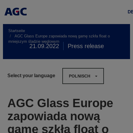
D
Startseite
AGC Glass Europe zapowiada nową gamę szkła float o
mniejszym śladzie węglowym
21.09.2022
Press release
Select your language
POLNISCH
AGC Glass Europe
zapowiada nową
gamę szkła float o