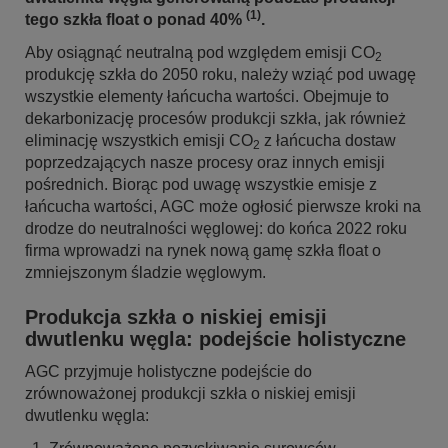
(1)
tego szkła float o ponad 40%
.
Aby osiągnąć neutralną pod względem emisji CO
2
produkcję szkła do 2050 roku, należy wziąć pod uwagę
wszystkie elementy łańcucha wartości. Obejmuje to
dekarbonizację procesów produkcji szkła, jak również
eliminację wszystkich emisji CO
z łańcucha dostaw
2
poprzedzających nasze procesy oraz innych emisji
pośrednich. Biorąc pod uwagę wszystkie emisje z
łańcucha wartości, AGC może ogłosić pierwsze kroki na
drodze do neutralności węglowej: do końca 2022 roku
firma wprowadzi na rynek nową gamę szkła float o
zmniejszonym śladzie węglowym.
Produkcja szkła o niskiej emisji
dwutlenku węgla: podejście holistyczne
AGC przyjmuje holistyczne podejście do
zrównoważonej produkcji szkła o niskiej emisji
dwutlenku węgla: