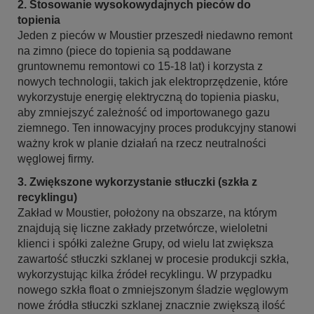
2. Stosowanie wysokowydajnych pieców do
topienia
Jeden z pieców w Moustier przeszedł niedawno remont
na zimno (piece do topienia są poddawane
gruntownemu remontowi co 15-18 lat) i korzysta z
nowych technologii, takich jak elektroprzędzenie, które
wykorzystuje energię elektryczną do topienia piasku,
aby zmniejszyć zależność od importowanego gazu
ziemnego. Ten innowacyjny proces produkcyjny stanowi
ważny krok w planie działań na rzecz neutralności
węglowej firmy.
3. Zwiększone wykorzystanie stłuczki (szkła z
recyklingu)
Zakład w Moustier, położony na obszarze, na którym
znajdują się liczne zakłady przetwórcze, wieloletni
klienci i spółki zależne Grupy, od wielu lat zwiększa
zawartość stłuczki szklanej w procesie produkcji szkła,
wykorzystując kilka źródeł recyklingu. W przypadku
nowego szkła float o zmniejszonym śladzie węglowym
nowe źródła stłuczki szklanej znacznie zwiększą ilość