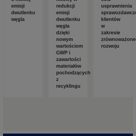
emisji
redukcji
usprawnienia
dwutlenku
emisji
sprawozdawcz
węgla
dwutlenku
klientów
węgla
w
dzięki
zakresie
nowym
zrównoważone
wartościom
rozwoju
GWP i
zawartości
materiałów
pochodzących
z
recyklingu