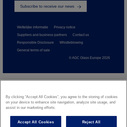
Subscribe to receive our news
Wettelijke informatie
Privacy notice
Suppliers and business partners
Contact us
Responsible Disclosure
Whistleblowing
General terms of sale
© AGC Glass Europe 2026
Footer
By clicking “Accept All Cookies”, you agree to the storing of cookies
on your device to enhance site navigation, analyze site usage, and
assist in our marketing efforts.
Accept All Cookies
Reject All