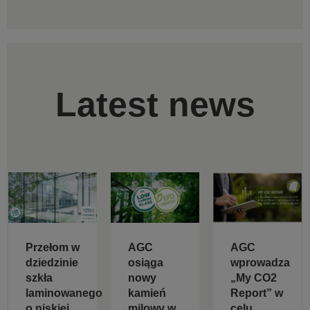
Latest news
Przełom w
AGC
AGC
dziedzinie
osiąga
wprowadza
szkła
nowy
„My CO2
laminowanego
kamień
Report” w
o niskiej
milowy w
celu