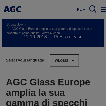
PL
Strona główna
AGC Glass Europe amplia la sua gamma di specchi con un
prodotto di prima qualità, Mirox 4Green
11.10.2018
Press release
Select your language
WŁOSKI
AGC Glass Europe
amplia la sua
gamma di specchi