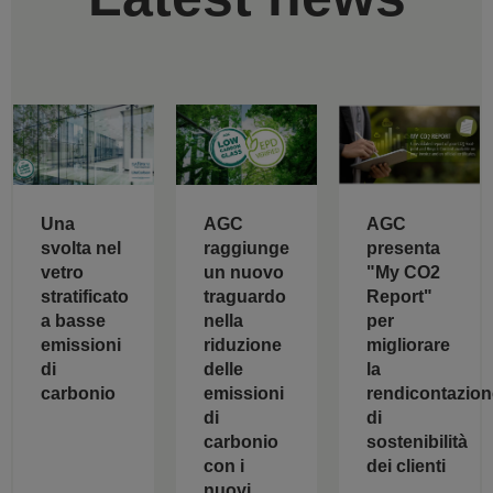
AGC
Una
AGC
raggiunge
svolta nel
presenta
un nuovo
vetro
"My CO2
traguardo
stratificato
Report"
nella
a basse
per
riduzione
emissioni
migliorare
delle
di
la
emissioni
carbonio
rendicontazion
di
di
carbonio
sostenibilità
con i
dei clienti
nuovi