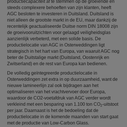
productiecapaciteit af te stemmen op de groeiende en
steeds complexere behoeften van zijn klanten, heeft
AGC besloten te investeren in Duitsland. Duitsland is
niet alleen de grootste markt in de EU, maar dankzij de
recentelijk geactualiseerde Duitse norm DIN 18008 zijn
de groeivooruitzichten voor gelaagd veiligheidsglas
aanzienlijk verbeterd, met een solide basis. De
productielocatie van AGC in Osterweddingen ligt
strategisch in het hart van Europa, van waaruit AGC nog
beter de Duitstalige markt (Duitsland, Oostenrijk en
Zwitserland) en de rest van Europa kan bedienen.
De volledig geïntegreerde productielocatie in
Osterweddingen zet extra in op duurzaamheid, want de
nieuwe lamineerlijn zal ook bijdragen aan het
optimaliseren van het vrachtvervoer door Europa,
waardoor de CO2-voetafdruk van AGC verder wordt
verkleind met een besparing van 1.100 ton CO
-uitstoot
2
per jaar. Daarnaast is het de bedoeling dat de
productielocatie in de komende maanden van start gaat
met de productie van Low-Carbon Glass.