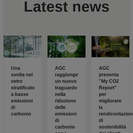
Latest news
AGC
Una
AGC
raggiunge
svolta nel
presenta
un nuovo
vetro
"My CO2
traguardo
stratificato
Report"
nella
a basse
per
riduzione
emissioni
migliorare
delle
di
la
emissioni
carbonio
rendicontazion
di
di
carbonio
sostenibilità