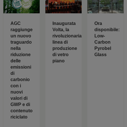
AGC
Inaugurata
Ora
raggiunge
Volta, la
disponibile:
un nuovo
rivoluzionaria
Low-
traguardo
linea di
Carbon
nella
produzione
Pyrobel
riduzione
di vetro
Glass
delle
piano
emissioni
di
carbonio
con i
nuovi
valori di
GWP e di
contenuto
riciclato