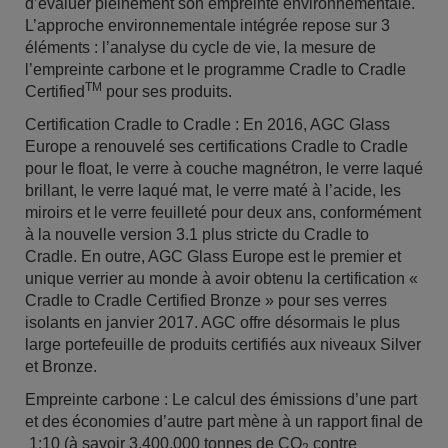
d’évaluer pleinement son empreinte environnementale.
L’approche environnementale intégrée repose sur 3
éléments : l’analyse du cycle de vie, la mesure de
l’empreinte carbone et le programme Cradle to Cradle
TM
Certified
pour ses produits.
Certification Cradle to Cradle : En 2016, AGC Glass
Europe a renouvelé ses certifications Cradle to Cradle
pour le float, le verre à couche magnétron, le verre laqué
brillant, le verre laqué mat, le verre maté à l’acide, les
miroirs et le verre feuilleté pour deux ans, conformément
à la nouvelle version 3.1 plus stricte du Cradle to
Cradle. En outre, AGC Glass Europe est le premier et
unique verrier au monde à avoir obtenu la certification «
Cradle to Cradle Certified Bronze » pour ses verres
isolants en janvier 2017. AGC offre désormais le plus
large portefeuille de produits certifiés aux niveaux Silver
et Bronze.
Empreinte carbone : Le calcul des émissions d’une part
et des économies d’autre part mène à un rapport final de
1:10 (à savoir 3.400.000 tonnes de CO
contre