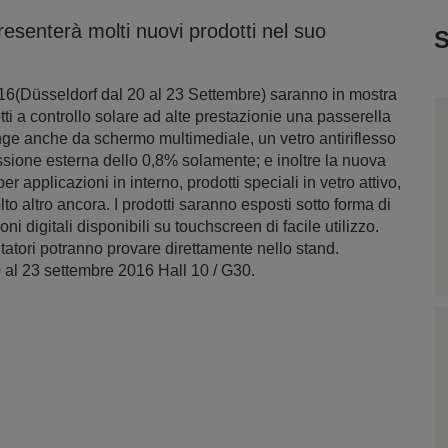
senterà molti nuovi prodotti nel suo
S
6(Düsseldorf dal 20 al 23 Settembre) saranno in mostra
tti a controllo solare ad alte prestazionie una passerella
unge anche da schermo multimediale, un vetro antiriflesso
essione esterna dello 0,8% solamente; e inoltre la nuova
 applicazioni in interno, prodotti speciali in vetro attivo,
lto altro ancora. I prodotti saranno esposti sotto forma di
digitali disponibili su touchscreen di facile utilizzo.
tatori potranno provare direttamente nello stand.
0 al 23 settembre 2016 Hall 10 / G30.