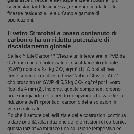
garantisce un'eccellente trasparenza e soddisfa i più
severi standard di sicurezza, rendendolo adatto alle
finestre residenziali e a un'ampia gamma di
applicazioni.
Il vetro Stratobel a basso contenuto di
carbonio ha un ridotto potenziale di
riscaldamento globale
Saflex™ LiteCarbon™ Clear è un intercalare in PVB da
0,76 mm con un potenziale di riscaldamento globale
(GWP) ridotto a 2,4 kg CO
eq/m² (1). Ciò si allinea
2
perfettamente con il vetro Low-Carbon Glass di AGC,
che presenta un GWP di 5,5 kg CO
eq/m² per il vetro
2
float da 4 mm (2). Insieme, queste componenti creano
una sinergia ideale, offrendo un'opzione che va oltre la
riduzione dell'impronta di carbonio delle soluzioni in
vetro stratificato.
Poiché il settore dell'edilizia e delle costruzioni continua
a dare priorità alla riduzione delle emissioni di carbonio,
questa iniziativa fornisce una soluzione tempestiva ed