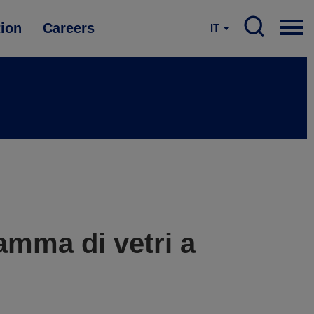
tion
Careers
IT
mma di vetri a