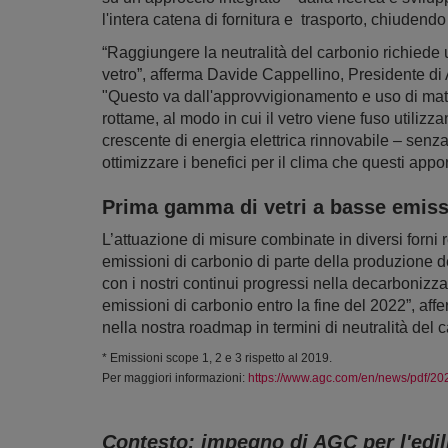
l'intera catena di fornitura e trasporto, chiudendo
“Raggiungere la neutralità del carbonio richiede 
vetro”, afferma Davide Cappellino, Presidente 
"Questo va dall'approvvigionamento e uso di mate
rottame, al modo in cui il vetro viene fuso utiliz
crescente di energia elettrica rinnovabile – senza 
ottimizzare i benefici per il clima che questi apport
Prima gamma di vetri a basse emiss
L’attuazione di misure combinate in diversi forni
emissioni di carbonio di parte della produzione 
con i nostri continui progressi nella decarboniz
emissioni di carbonio entro la fine del 2022”, af
nella nostra roadmap in termini di neutralità del 
* Emissioni scope 1, 2 e 3 rispetto al 2019.
Per maggiori informazioni:
https://www.agc.com/en/news/pdf/2
Contesto: impegno di AGC per l'edil