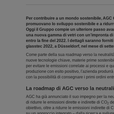
Per contribuire a un mondo sostenibile, AGC 
promuovano lo sviluppo sostenibile e a ridurre
Oggi il Gruppo compie un ulteriore passo avan
una nuova gamma di vetri con un’impronta di c
entro la fine del 2022. I dettagli saranno forn
glasstec 2022, a Düsseldorf, nel mese di sett
Come parte della sua roadmap verso la neutralit
nuove tecnologie chiave, materie prime sostenibil
per evitare le emissioni correlate ai processi e qu
produzione con esito positivo, l'azienda produrr
con la possibilità di consegnare i primi ordini ent
La roadmap di AGC verso la neutral
AGC ha già annunciato il suo impegno per la neutr
di ridurre le emissioni dirette e indirette di CO
de
2
obiettivo, oltre a ridurre le emissioni indirette di 
su un approccio integrato – dalla ricerca e svil