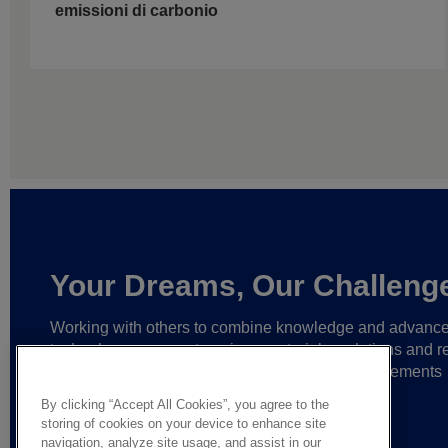
emissioni di carbonio
Your Dreams, Our Challeng
Working with others to combine knowledge and advanc
technology,
we create unique materials, solutions and re
partnerships
that help make ever greater achievements
possible,
and bring bolder ideas to life.
By clicking “Accept All Cookies”, you agree to the
storing of cookies on your device to enhance site
navigation, analyze site usage, and assist in our