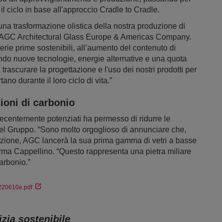
 il ciclo in base all'approccio Cradle to Cradle.
una trasformazione olistica della nostra produzione di
di AGC Architectural Glass Europe & Americas Company.
rie prime sostenibili, all’aumento del contenuto di
zando nuove tecnologie, energie alternative e una quota
trascurare la progettazione e l'uso dei nostri prodotti per
ano durante il loro ciclo di vita.”
ioni di carbonio
 recentemente potenziati ha permesso di ridurre le
del Gruppo. “Sono molto orgoglioso di annunciare che,
zazione, AGC lancerà la sua prima gamma di vetri a basse
ferma Cappellino. “Questo rappresenta una pietra miliare
carbonio.”
0220610e.pdf
izia sostenibile