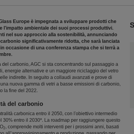
Glass Europe è impegnata a sviluppare prodotti che
S
 l'impatto ambientale dei suoi processi produttivi.
ti nel suo approccio alla sostenibilità, annunciando
arbonio significativamente ridotta, che sarà lanciata
iti in occasione di una conferenza stampa che si terrà a
embre.
à del carbonio, AGC si sta concentrando sul passaggio a
i, energie alternative e un maggiore riciclaggio del vetro
elle indirette. In seguito a collaudi avanzati e prove di
à una nuova gamma di vetri a basse emissioni di carbonio,
ro la fine del 2022.
ità del carbonio
alità carbonica entro il 2050, con l'obiettivo intermedio
l 30% entro il 2030*. La roadmap per raggiungere questo
CO
, comprende molti interventi per i prossimi anni, basati
2
uppo all’approvvigionamento e produzione, passando per