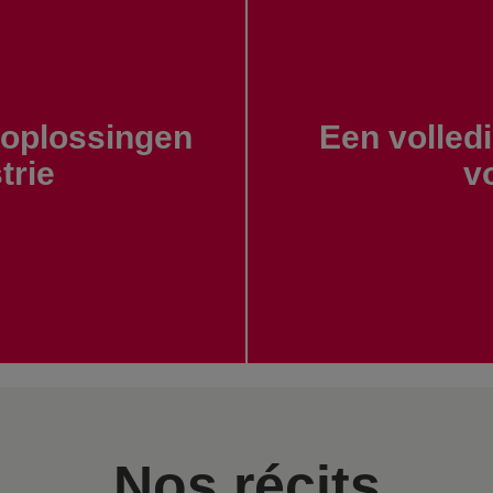
soplossingen
Een volled
trie
v
Nos récits