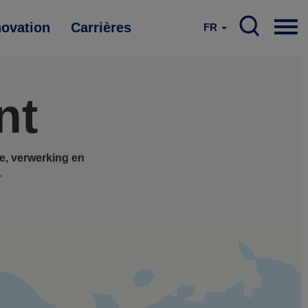
novation
Carrières
FR
nt
e, verwerking en
.