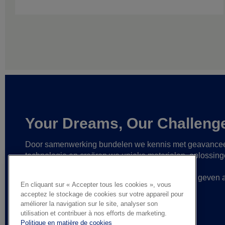
Your Dreams, Our Challeng
Door samenwerking bundelen we kennis met geavance
technologie
en creëren we unieke materialen, oplossin
betrouwbare partnerships
om zo nog grotere
verwezenlijkingen mogelijk te maken
en vorm te geven 
En cliquant sur « Accepter tous les cookies », vous
gedurfde ideeën.
acceptez le stockage de cookies sur votre appareil pour
améliorer la navigation sur le site, analyser son
utilisation et contribuer à nos efforts de marketing.
Politique en matière de cookies