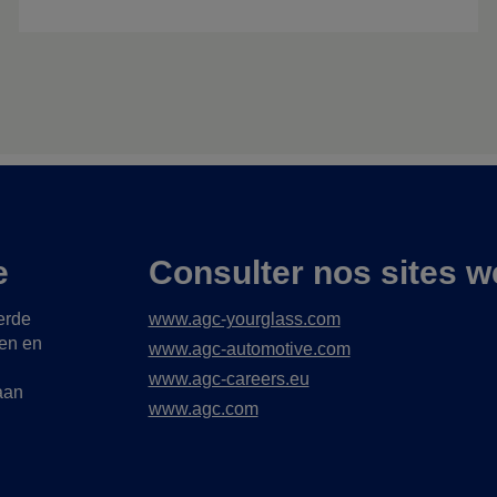
e
Consulter nos sites w
erde
www.agc-yourglass.com
gen en
www.agc-automotive.com
www.agc-careers.eu
aan
www.agc.com