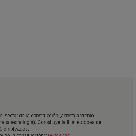
 sector de la construcción (acristalamiento
 alta tecnología). Constituye la filial europea de
00 empleados.
tor de la construcción) y
www.agc-