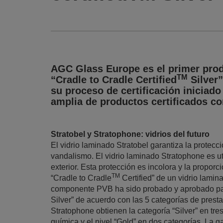
AGC Glass Europe es el primer produ
TM
“Cradle to Cradle Certified
Silver”
su proceso de certificación iniciado
amplia de productos certificados co
Stratobel y Stratophone: vidrios del futuro
El vidrio laminado Stratobel garantiza la protecc
vandalismo. El vidrio laminado Stratophone es uti
exterior. Esta protección es incolora y la proporci
TM
“Cradle to Cradle
Certified” de un vidrio lamin
componente PVB ha sido probado y aprobado para 
Silver” de acuerdo con las 5 categorías de presta
Stratophone obtienen la categoría “Silver” en tre
química y el nivel “Gold” en dos categorías. La