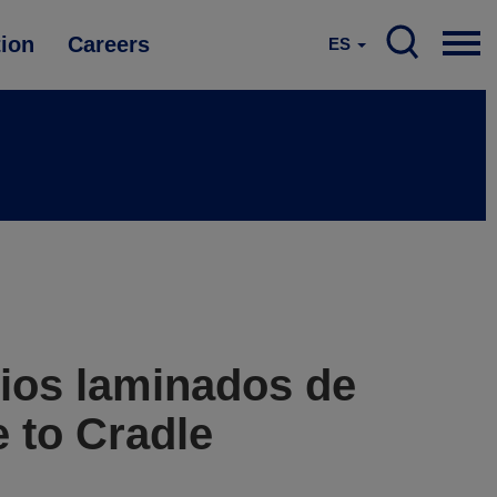
tion
Careers
ES
rios laminados de
e to Cradle