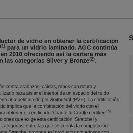
S
ctor de vidrio en obtener la certificación
(1)
para un vidrio laminado. AGC continúa
 en 2010 ofreciendo así la cartera más
(2)
n las categorías Silver y Bronze
.
ión contra arañazos, caídas, robos con rotura y
lizado para aislar el interior de un espacio del ruido
ona una película de polivinilbutiral (PVB). La certificación
ado implica que la combinación del vidrio con el
TM
obtener el certificado “Cradle to Cradle certified
ciones que exige esta certificación. Stratobel y
s categorías, entre las que se cuenta la composición
 gama Stratobel propone así productos novedosos con