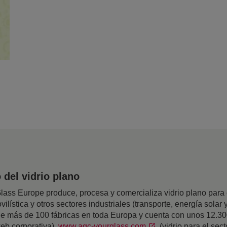
del vidrio plano
ss Europe produce, procesa y comercializa vidrio plano para el
ilística y otros sectores industriales (transporte, energía solar y
 de más de 100 fábricas en toda Europa y cuenta con unos 12.3
eb corporativa),
www.agc-yourglass.com
(vidrio para el sec