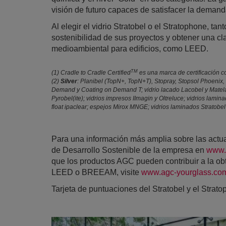
visión de futuro capaces de satisfacer la deman
Al elegir el vidrio Stratobel o el Stratophone, ta
sostenibilidad de sus proyectos y obtener una cla
medioambiental para edificios, como LEED.
TM
(1) Cradle to Cradle Certified
es una marca de certificación co
(2)
Silver
: Planibel (TopN+, TopN+T), Stopray, Stopsol Phoenix, 
Demand y Coating on Demand T; vidrio lacado Lacobel y Matelac
Pyrobel(ite); vidrios impresos IImagin y Oltreluce; vidrios lami
float ipaclear; espejos Mirox MNGE; vidrios laminados Stratobel
Para una información más amplia sobre las actu
de Desarrollo Sostenible de la empresa en
www.
que los productos AGC pueden contribuir a la ob
LEED o BREEAM, visite
www.agc-yourglass.co
Tarjeta de puntuaciones del Stratobel y el Stratop