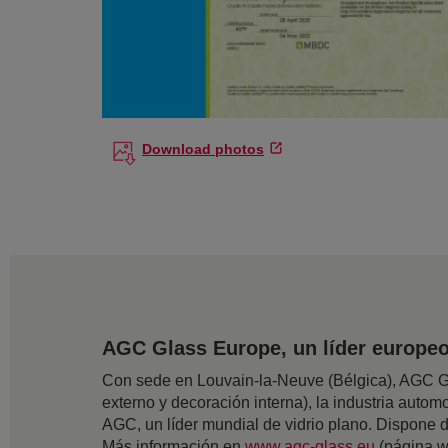
Download photos
AGC Glass Europe, un líder europeo 
Con sede en Louvain-la-Neuve (Bélgica), AGC Gla
externo y decoración interna), la industria automov
AGC, un líder mundial de vidrio plano. Dispone
Más información en
www.agc-glass.eu
(página w