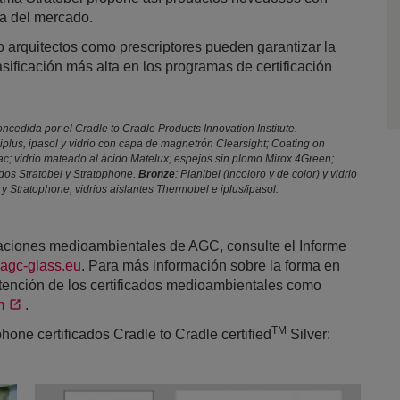
da del mercado.
nto arquitectos como prescriptores pueden garantizar la
sificación más alta en los programas de certificación
ncedida por el Cradle to Cradle Products Innovation Institute.
iplus, ipasol y vidrio con capa de magnetrón Clearsight; Coating on
; vidrio mateado al ácido Matelux; espejos sin plomo Mirox 4Green;
nados Stratobel y Stratophone.
Bronze
: Planibel (incoloro y de color) y vidrio
 y Stratophone; vidrios aislantes Thermobel e iplus/ipasol.
aciones medioambientales de AGC, consulte el Informe
agc-glass.eu
. Para más información sobre la forma en
tención de los certificados medioambientales como
m
.
TM
hone certificados Cradle to Cradle certified
Silver: