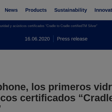
News
Products
Sustainability
Innova
ridad y acústicos certificados “Cradle to Cradle certifiedTM Silver”
16.06.2020
Press release
ophone, los primeros vid
cos certificados “Cradl
”