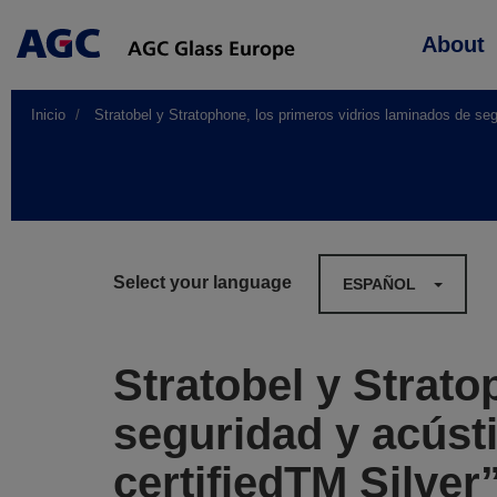
Main
About
navigation
Inicio
Stratobel y Stratophone, los primeros vidrios laminados de segu
Select your language
ESPAÑOL
Stratobel y Strat
seguridad y acústi
certifiedTM Silver