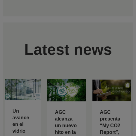
Latest news
Un
AGC
AGC
avance
alcanza
presenta
en el
un nuevo
“My CO2
vidrio
hito en la
Report”,