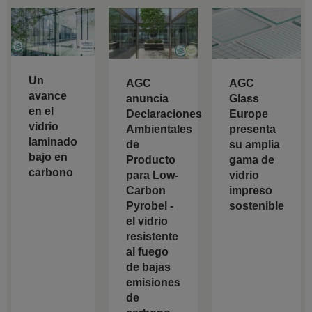
Un
AGC
AGC
avance
anuncia
Glass
en el
Declaraciones
Europe
vidrio
Ambientales
presenta
laminado
de
su amplia
bajo en
Producto
gama de
carbono
para Low-
vidrio
Carbon
impreso
Pyrobel -
sostenible
el vidrio
resistente
al fuego
de bajas
emisiones
de