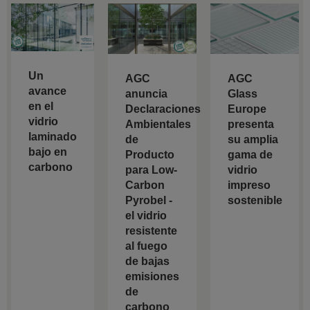
Un
AGC
AGC
avance
anuncia
Glass
en el
Declaraciones
Europe
vidrio
Ambientales
presenta
laminado
de
su amplia
bajo en
Producto
gama de
carbono
para Low-
vidrio
Carbon
impreso
Pyrobel -
sostenible
el vidrio
resistente
al fuego
de bajas
emisiones
de
carbono