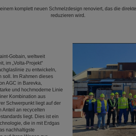
n einem komplett neuen Schmelzdesign renoviert, das die direk
reduzieren wird.
aint-Gobain, weltweit
t, im „Volta-Projekt“
hglaslinie zu entwickeln,
n soll. Im Rahmen dieses
von AGC in Barevka,
sstarke und hochmoderne Linie
 einer Kombination aus
er Schwerpunkt liegt auf der
n Anteil an recycelten
standards liegt. Dies ist ein
chnologie, die in mit Erdgas
as nachhaltigste