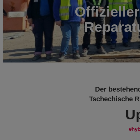
Offizielle
Reparat
Der bestehend
Tschechische Re
Up
hyb