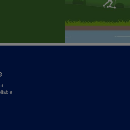
e
ed
liable