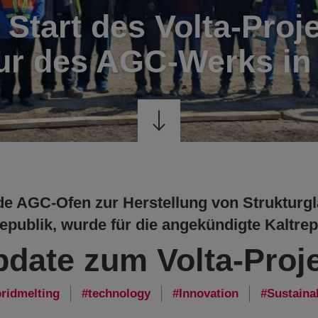
r Start des Volta-Proj
ur des AGC-Werks in
e AGC-Ofen zur Herstellung von Strukturgl
publik, wurde für die angekündigte Kaltrep
date zum Volta-Proj
ridmelting
technology
Innovation
Sustainab