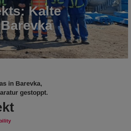
ekts: Kalte
 Barevka
as in Barevka,
aratur gestoppt.
ekt
ility