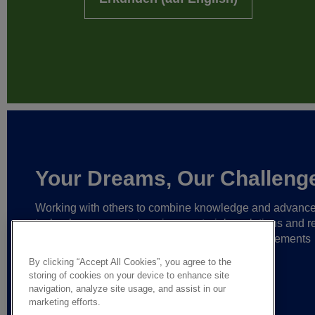
Your Dreams, Our Challeng
Working with others to combine knowledge and advanc
technology,
we create unique materials, solutions and re
partnerships
that help make ever greater achievements
possible,
and bring bolder ideas to life.
By clicking “Accept All Cookies”, you agree to the
storing of cookies on your device to enhance site
navigation, analyze site usage, and assist in our
marketing efforts.