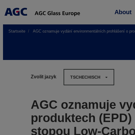
Main
About
navigation
Startseite
AGC oznamuje vydání environmentálních prohlášení o prod
Zvolit jazyk
TSCHECHISCH
AGC oznamuje vyd
produktech (EPD) 
stopou Low-Carbo