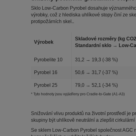
Sklo Low-Carbon Pyrobel dosahuje významného 
výrobky, což z hlediska uhlíkové stopy činí ze 
protipožárních skel..
Skladové rozměry (kg CO2 
Výrobek
Standardní sklo → Low-
Pyrobelite 10
31,2 → 19,3 (-38 %)
Pyrobel 16
50,6 → 31,7 (-37 %)
Pyrobel 25
79,0 → 52,1 (-34 %)
* Tyto hodnoty jsou vyjádřeny pro Cradle-to-Gate (A1-A3)
Snižování vlivu produktů na životní prostředí je 
skupiny být uhlíkově neutrální a zlepšit cirkulárn
Se sklem Low-Carbon Pyrobel společnost AGC na