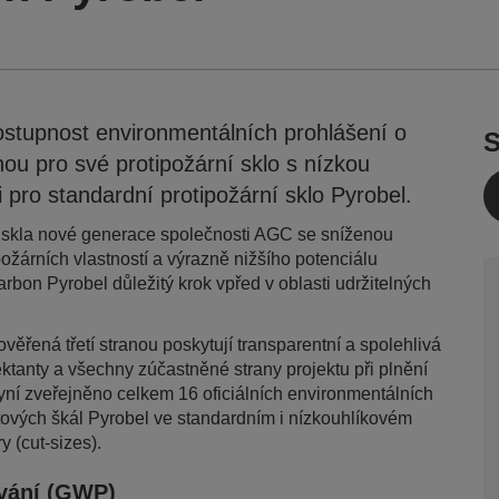
stupnost environmentálních prohlášení o
S
ou pro své protipožární sklo s nízkou
 pro standardní protipožární sklo Pyrobel.
o skla nové generace společnosti AGC se sníženou
žárních vlastností a výrazně nižšího potenciálu
bon Pyrobel důležitý krok vpřed v oblasti udržitelných
ěřená třetí stranou poskytují transparentní a spolehlivá
ektanty a všechny zúčastněné strany projektu při plnění
yní zveřejněno celkem 16 oficiálních environmentálních
ktových škál Pyrobel ve standardním i nízkouhlíkovém
y (cut-sizes).
ování (GWP)