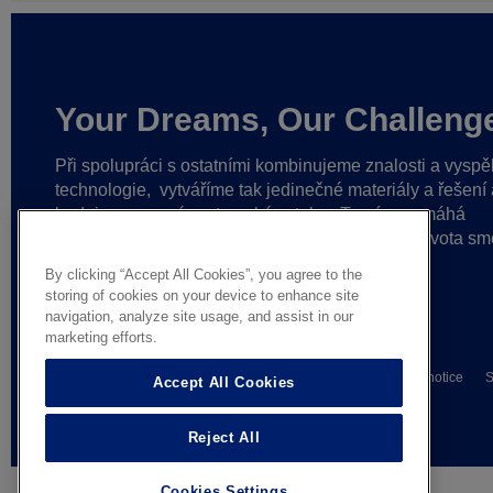
Your Dreams, Our Challeng
Při spolupráci s ostatními kombinujeme znalosti a vyspě
technologie,
vytváříme tak jedinečné materiály a řešení 
budujeme pevné partnerské vztahy.
To nám pomáhá
dosahovat stále lepších výsledků
a uvádět do života sm
myšlenky.
By clicking “Accept All Cookies”, you agree to the
storing of cookies on your device to enhance site
navigation, analyze site usage, and assist in our
marketing efforts.
© AGC Glass Europe 2026
Wettelijke informatie
Privacy notice
S
Accept All Cookies
General terms of sale
Reject All
Cookies Settings