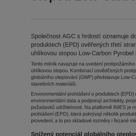
Společnost AGC s hrdostí oznamuje do
produktech (EPD) ověřených třetí stran
uhlíkovou stopou Low-Carbon Pyrobel i
Tento milník navazuje na uvedení protipožárníh
uhlíkovou stopou. Kombinací osvědčených protipo
globálního oteplování (GWP) představuje Low-Car
stavebních materiálů.
Environmentální prohlášení o produktech (EPD) ov
environmentální data a podporují architekty, proj
požadavků udržitelnosti. Na platformě INIES je n
prohlášení (EPD), která pokrývají několik produ
provedení, a to pro skladové rozměry i řezané mír
Snížený potenciál globálního otepl