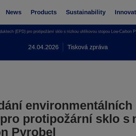
News
Products
Sustainability
Innova
uktech (EPD) pro protipožární sklo s nízkou uhlíkovou stopou Low-Carbon P
24.04.2026
Tisková zpráva
ání environmentálních 
pro protipožární sklo s 
n Pyrobel