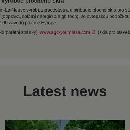
 výrobce plochého skla
a-Neuve vyrábí, zpracovává a distribuuje ploché sklo pro stave
í (doprava, solární energie a high-tech). Je evropskou pobočk
 100 závodů po celé Evropě.
korporátní stránky),
www.agc-yourglass.com
(skla pro staveb
Latest news