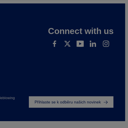
Connect with us
Footer
leblowing
Přihlaste se k odběru našich novinek