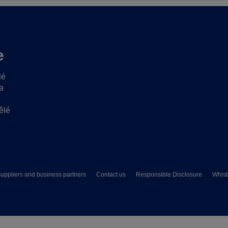
e
lé
a
ělé
uppliers and business partners
Contact us
Responsible Disclosure
Whist