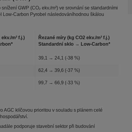
snížení GWP (CO₂ ekv./m²) ve srovnání se standardními
skel Low-Carbon Pyrobel následováníhodnou škálou
ekv./m² f.j.)
Řezané míry (kg CO2 ekv./m² f.j.)
Carbon*
Standardní sklo → Low-Carbon*
39,1 → 24,1 (-38 %)
62,4 → 39,6 (-37 %)
99,7 → 66,9 (-33 %)
pro AGC klíčovou prioritou v souladu s plánem celé
í hospodářství.
dále podporuje stavební sektor při budování