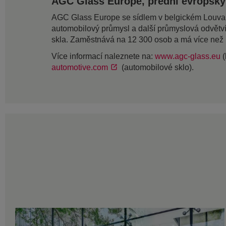
AGC Glass Europe, přední evropský
AGC Glass Europe se sídlem v belgickém Louvain-L
automobilový průmysl a další průmyslová odvětv
skla. Zaměstnává na 12 300 osob a má více než
Více informací naleznete na:
www.agc-glass.eu
(
automotive.com
(automobilové sklo).