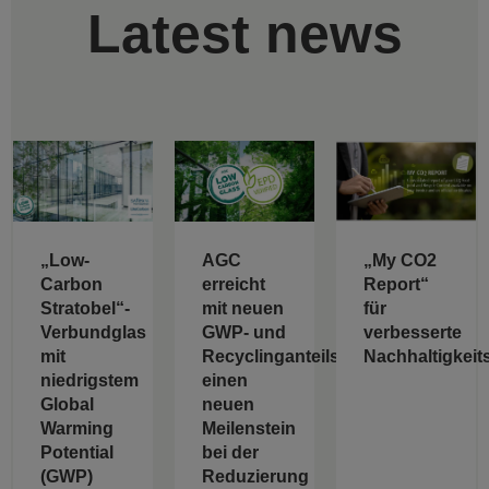
Latest news
„Low-
AGC
„My CO2
Carbon
erreicht
Report“
Stratobel“-
mit neuen
für
Verbundglas
GWP- und
verbesserte
mit
Recyclinganteilswerten
Nachhaltigkeit
niedrigstem
einen
Global
neuen
Warming
Meilenstein
Potential
bei der
(GWP)
Reduzierung