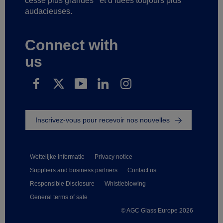
cesse plus grandes
et d’idées toujours plus
audacieuses.
Connect with
us
Inscrivez-vous pour recevoir nos nouvelles
Wettelijke informatie
Privacy notice
Suppliers and business partners
Contact us
Responsible Disclosure
Whistleblowing
General terms of sale
© AGC Glass Europe 2026