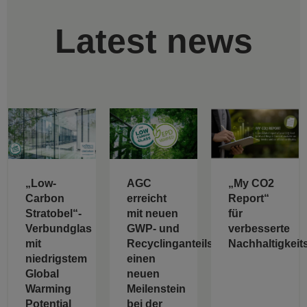
Latest news
„Low-
AGC
„My CO2
Carbon
erreicht
Report“
Stratobel“-
mit neuen
für
Verbundglas
GWP- und
verbesserte
mit
Recyclinganteilswerten
Nachhaltigkeit
niedrigstem
einen
Global
neuen
Warming
Meilenstein
Potential
bei der