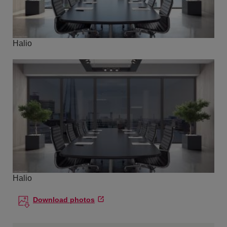
Halio
Halio
Download photos