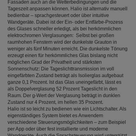
Fassaden auch an die Wetterbedingungen und die
Tageszeit anpassen können. Halio ist alternativ manuell
bedienbar – sprachgesteuert oder über intuitive
Wandgeräte. Dabei ist der Ein- oder Entfärbe-Prozess
des Glases schneller erledigt, als bei herkömmlichen
elektrochromen Verglasungen: Selbst bei großen
raumhohen Fenstern wird der dunkelste Grauton in
weniger als fünf Minuten erreicht. Die dunkelste Tönung
erzeugt einen für herkömmliches Glas bislang nicht
möglichen Grad der Privatheit und stärksten
Sonnenschutz: Die Tageslichttransmission im voll
eingefärbten Zustand beträgt als Isolierglas aufgebaut
ganze 0,1 Prozent. Ist das Glas uneingefärbt, lässt es
als Doppelverglasung 52 Prozent Tageslicht in den
Raum. Der g-Wert der Verglasung beträgt in dunklen
Zustand nur 4 Prozent, im hellen 35 Prozent.
Halio ist so leicht zu bedienen wie ein Lichtschalter. Als
eigenständiges System bietet es Anwendern
verschiedene Steuerungsmöglichkeiten – zum Beispiel
per App oder über fest installierte und moderne
Wandgeräte. Auch die Sprachsteuerung wird unterstützt.