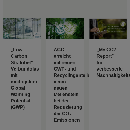
„Low-
AGC
„My CO2
Carbon
erreicht
Report“
Stratobel“-
mit neuen
für
Verbundglas
GWP- und
verbesserte
mit
Recyclinganteilswerten
Nachhaltigkeit
niedrigstem
einen
Global
neuen
Warming
Meilenstein
Potential
bei der
(GWP)
Reduzierung
der CO₂-
Emissionen