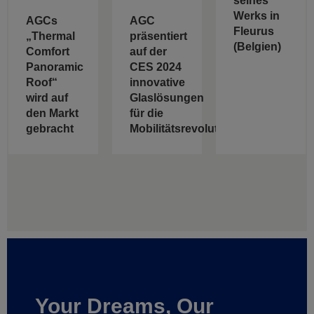
seines
Werks in
AGCs
AGC
Fleurus
„Thermal
präsentiert
(Belgien)
Comfort
auf der
Panoramic
CES 2024
Roof“
innovative
wird auf
Glaslösungen
den Markt
für die
gebracht
Mobilitätsrevolution
Your Dreams, Our