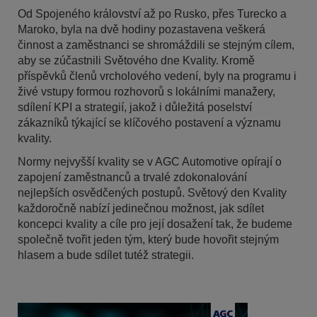
Od Spojeného království až po Rusko, přes Turecko a
Maroko, byla na dvě hodiny pozastavena veškerá
činnost a zaměstnanci se shromáždili se stejným cílem,
aby se zúčastnili Světového dne Kvality. Kromě
příspěvků členů vrcholového vedení, byly na programu i
živé vstupy formou rozhovorů s lokálními manažery,
sdílení KPI a strategií, jakož i důležitá poselství
zákazníků týkající se klíčového postavení a významu
kvality.
Normy nejvyšší kvality se v AGC Automotive opírají o
zapojení zaměstnanců a trvalé zdokonalování
nejlepších osvědčených postupů. Světový den Kvality
každoročně nabízí jedinečnou možnost, jak sdílet
koncepci kvality a cíle pro její dosažení tak, že budeme
společně tvořit jeden tým, který bude hovořit stejným
hlasem a bude sdílet tutéž strategii.