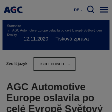
DE
Startseite
AGC Automotive Europe oslavila po celé Evropě Světový den
Kvality
12.11.2020
Tisková zpráva
Zvolit jazyk
TSCHECHISCH
AGC Automotive
Europe oslavila po
celé Evropě Světový