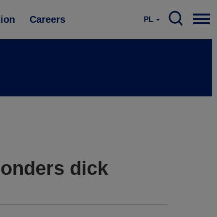
tion
Careers
PL
sonders dick