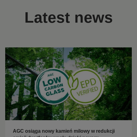
Latest news
AGC osiąga nowy kamień milowy w redukcji