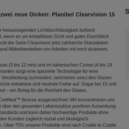
S
zwei neue Dicken: Planibel Clearvision 15
 herausragenden Lichtdurchlässigkeit äußerst
l, wenn es um kristallklare Sicht und guten Durchblick
ckt die Serie Clearvision jetzt zahlreiche Glasstärken
und Möbelherstellern ein Arbeiten mit noch dickerem,
ois (3 bis 12 mm) und im italienischen Cuneo (4 bis 19
ianten sorgt eine spezielle Technologie für eine
Verarbeitung (schneiden, laminieren usw.) des Glases.
eiche extraklare und neutrale Farbe auf. Sogar bei 15 und
al – ein Beleg für die Reinheit des Glases.
 Certified™ Bronze ausgezeichnet. Wir konzentrieren uns
er über den gesamten Lebenszyklus positiven Auswirkung
Standards und kann daher hochwertige Produkte ohne
den Kunden zugleich sozial und ökologisch
. Über 75% unserer Produkte sind nach Cradle to Cradle