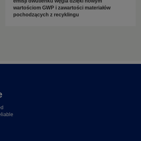
emisji dwutlenku węgla dzięki nowym
wartościom GWP i zawartości materiałów
pochodzących z recyklingu
e
ed
liable