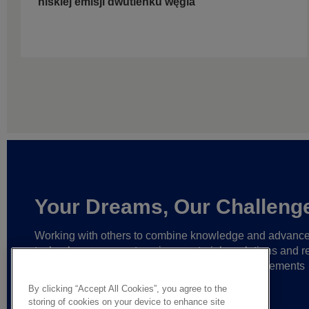
niskiej emisji dwutlenku węgla
Your Dreams, Our Challeng
Working with others to combine knowledge and advanc
technology,
we create unique materials, solutions and re
partnerships
that help make ever greater achievements
possible,
and bring bolder ideas to life.
By clicking “Accept All Cookies”, you agree to the
storing of cookies on your device to enhance site