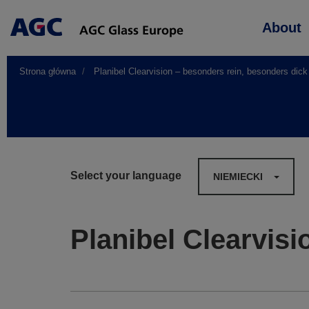
Main
About
navigation
Strona główna
Planibel Clearvision – besonders rein, besonders dick
Select your language
NIEMIECKI
Planibel Clearvisi