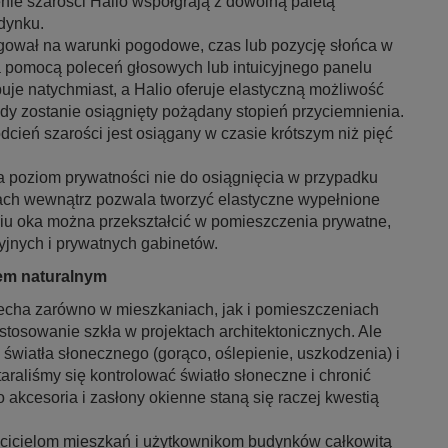
nie szarości Halio współgrają z dowolną paletą
dynku.
gował na warunki pogodowe, czas lub pozycję słońca w
a pomocą poleceń głosowych lub intuicyjnego panelu
je natychmiast, a Halio oferuje elastyczną możliwość
 zostanie osiągnięty pożądany stopień przyciemnienia.
ień szarości jest osiągany w czasie krótszym niż pięć
a poziom prywatności nie do osiągnięcia w przypadku
nach wewnątrz pozwala tworzyć elastyczne wypełnione
iu oka można przekształcić w pomieszczenia prywatne,
yjnych i prywatnych gabinetów.
łem naturalnym
cecha zarówno w mieszkaniach, jak i pomieszczeniach
stosowanie szkła w projektach architektonicznych. Ale
 światła słonecznego (gorąco, oślepienie, uszkodzenia) i
raliśmy się kontrolować światło słoneczne i chronić
o akcesoria i zasłony okienne staną się raczej kwestią
aścicielom mieszkań i użytkownikom budynków całkowitą