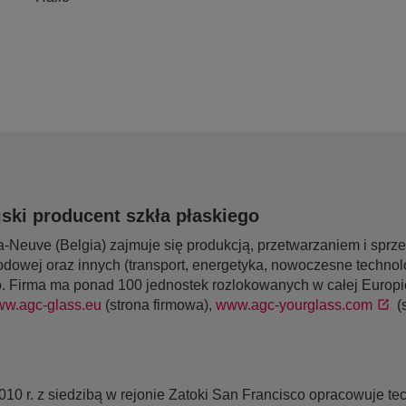
ski producent szkła płaskiego
-Neuve (Belgia) zajmuje się produkcją, przetwarzaniem i sprz
odowej oraz innych (transport, energetyka, nowoczesne technol
o. Firma ma ponad 100 jednostek rozlokowanych w całej Europie
w.agc-glass.eu
(strona firmowa),
www.agc-yourglass.com
(
2010 r. z siedzibą w rejonie Zatoki San Francisco opracowuje te