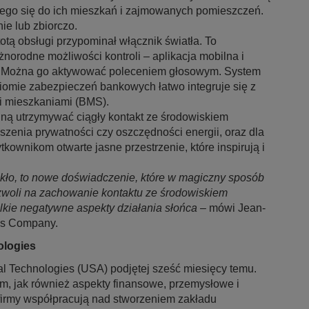
ącego się do ich mieszkań i zajmowanych pomieszczeń.
ie lub zbiorczo.
otą obsługi przypominał włącznik światła. To
norodne możliwości kontroli – aplikacja mobilna i
e. Można go aktywować poleceniem głosowym. System
iomie zabezpieczeń bankowych łatwo integruje się z
i mieszkaniami (BMS).
agną utrzymywać ciągły kontakt ze środowiskiem
uszenia prywatności czy oszczędności energii, oraz dla
kownikom otwarte jasne przestrzenie, które inspirują i
szkło, to nowe doświadczenie, które w magiczny sposób
ozwoli na zachowanie kontaktu ze środowiskiem
lkie negatywne aspekty działania słońca
– mówi Jean-
ass Company.
ologies
ral Technologies (USA) podjętej sześć miesięcy temu.
m, jak również aspekty finansowe, przemysłowe i
firmy współpracują nad stworzeniem zakładu