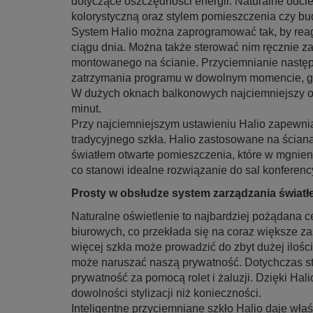
dotyczące oszczędności energii. Naturalne odcie
kolorystyczną oraz stylem pomieszczenia czy bu
System Halio można zaprogramować tak, by rea
ciągu dnia. Można także sterować nim ręcznie z
montowanego na ścianie. Przyciemnianie następu
zatrzymania programu w dowolnym momencie, gdy
W dużych oknach balkonowych najciemniejszy odc
minut.
Przy najciemniejszym ustawieniu Halio zapewni
tradycyjnego szkła. Halio zastosowane na ścia
światłem otwarte pomieszczenia, które w mgnien
co stanowi idealne rozwiązanie do sal konferenc
Prosty w obsłudze system zarządzania świat
Naturalne oświetlenie to najbardziej pożądana 
biurowych, co przekłada się na coraz większe za
więcej szkła może prowadzić do zbyt dużej ilości
może naruszać naszą prywatność. Dotychczas sta
prywatność za pomocą rolet i żaluzji. Dzięki Hali
dowolności stylizacji niż konieczności.
Inteligentne przyciemniane szkło Halio daje wł