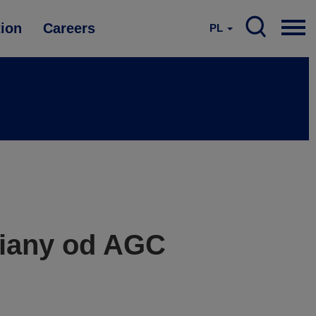
tion
Careers
PL
ciany od AGC