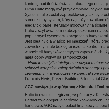
kontrolę nad ilością światła naturalnego dostaj
Okna Halio mogą być przyciemniane indywidualn
System Halio został zaprojektowany tak, by prost
samodzielny system, który daje użytkownikom róż
elegancki panel sterujący mocowany na ściani
Halio z szyfrowaniem i zabezpieczeniami na poz
popularnymi systemami zarządzania budynkami 
Jest idealny dla właścicieli mieszkań, którzy pr
zewnętrznym, ale bez ograniczenia kontroli, nar
właścicieli budynków chcących zapewnić ich użyt
mają dobry wpływ na samopoczucie.
–
Halio to nie tylko inteligentne przyciemniane 
uchwyci wszystkie zalety światła dziennego i p
zewnętrznym, a jednocześnie zneutralizuje wsze
François Heris, Prezes Building & Industrial Gl
AGC nawiązuje współpracę z Kinestral Techn
Halio to owoc strategicznej współpracy z Kinest
Partnerstwo obejmuje zarówno know-how obu fir
handlowe. AGC nabyła pakiet finansowy, a obie 