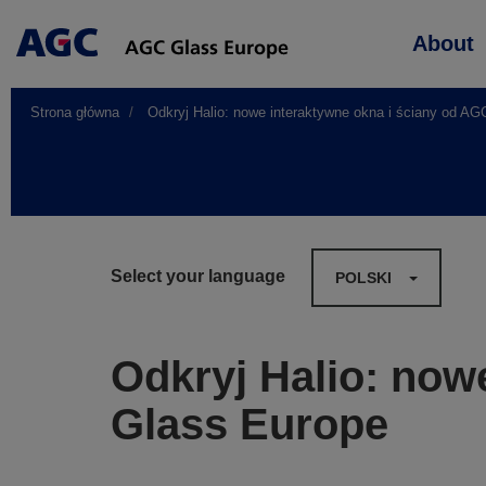
Main
About
navigation
Strona główna
Odkryj Halio: nowe interaktywne okna i ściany od A
Select your language
POLSKI
Odkryj Halio: now
Glass Europe