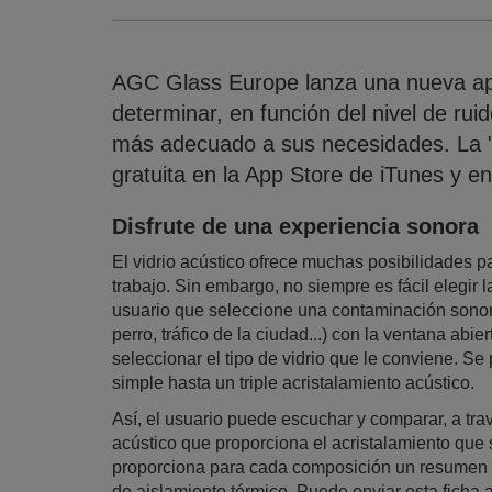
AGC Glass Europe lanza una nueva apl
determinar, en función del nivel de rui
más adecuado a sus necesidades. La 
gratuita en la App Store de iTunes y e
Disfrute de una experiencia sonora
El vidrio acústico ofrece muchas posibilidades pa
trabajo. Sin embargo, no siempre es fácil elegir l
usuario que seleccione una contaminación sonor
perro, tráfico de la ciudad...) con la ventana abie
seleccionar el tipo de vidrio que le conviene. 
simple hasta un triple acristalamiento acústico.
Así, el usuario puede escuchar y comparar, a trav
acústico que proporciona el acristalamiento que 
proporciona para cada composición un resumen d
de aislamiento térmico. Puede enviar esta ficha a