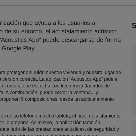
icación que ayuda a los usuarios a
S
do de su entorno, el acristalamiento acústico
"Acoustics App" puede descargarse de forma
n Google Play.
ra proteger del ruido nuestra vivienda y nuestro lugar de
a versión correcta. La aplicación “Acoustics App” pide al
a como la que escucha con frecuencia (ladridos de
rta. A continuación, puede cerrar la ventana... y
Se proponen 9 composiciones, desde un acristalamiento
és de su teléfono móvil o tableta, el nivel de aislamiento
se le propone. Asimismo, la aplicación también
etallado de las prestaciones acústicas, de seguridad y
 la dirección de correo electrónico que desee.