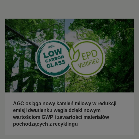
AGC osiąga nowy kamień milowy w redukcji
emisji dwutlenku węgla dzięki nowym
wartościom GWP i zawartości materiałów
pochodzących z recyklingu