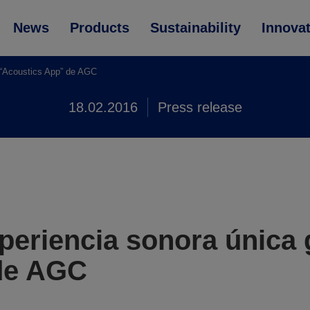
News
Products
Sustainability
Innova
a “Acoustics App” de AGC
18.02.2016
Press release
periencia sonora única g
de AGC