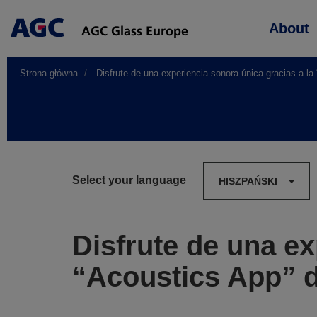
Main
About
navigation
Strona główna
Disfrute de una experiencia sonora única gracias a l
Select your language
HISZPAŃSKI
Disfrute de una ex
“Acoustics App” 