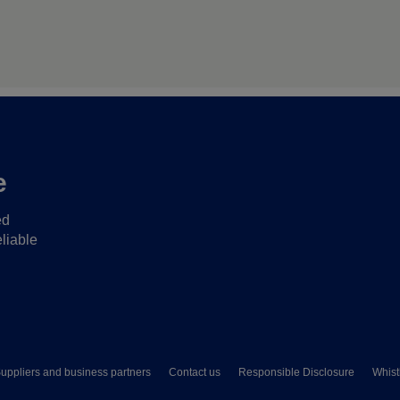
e
ed
liable
uppliers and business partners
Contact us
Responsible Disclosure
Whist