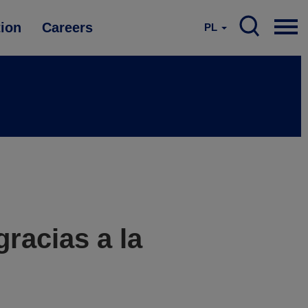
tion
Careers
PL
racias a la