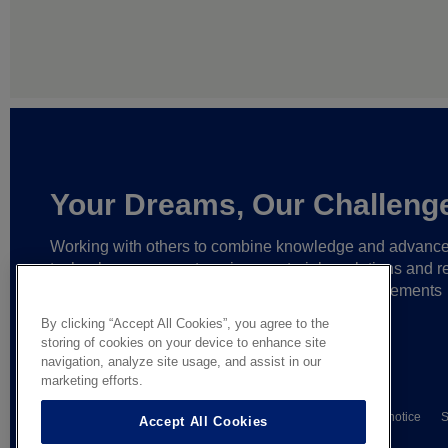
Your Dreams, Our Challeng
Working with others to combine knowledge and advanc
technology,
we create unique materials, solutions and re
partnerships
that help make ever greater achievements
possible,
and bring bolder ideas to life.
By clicking “Accept All Cookies”, you agree to the
storing of cookies on your device to enhance site
navigation, analyze site usage, and assist in our
marketing efforts.
© AGC Glass Europe 2026
Wettelijke informatie
Privacy notice
S
Accept All Cookies
General terms of sale