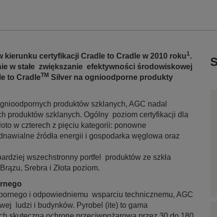
1
ierunku certyfikacji Cradle to Cradle w 2010 roku
.
S
ie w stałe zwiększanie efektywności środowiskowej
TM
e to Cradle
Silver na ognioodporne produkty
a ognioodpornych produktów szklanych, AGC nadal
ych produktów szklanych. Ogólny poziom certyfikacji dla
Złoto w czterech z pięciu kategorii: ponowne
dnawialne źródła energii i gospodarka węglowa oraz
ardziej wszechstronny portfel produktów ze szkła
Brązu, Srebra i Złota poziom.
ornego
odpornego i odpowiedniemu wsparciu technicznemu, AGC
ej ludzi i budynków. Pyrobel (ite) to gama
h skuteczną ochronę przeciwpożarową przez 30 do 180