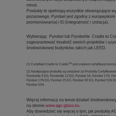
minut.
Produkty te spełniają wszystkie obowiązujące 
pożarowego. Pyrobel jest zgodny z europejskimi k
promieniowania) i EI (integralność i izolacja).
Wybierając Pyrobel lub Pyrobelite Cradle to Cra
zagwarantować trwałość swoich projektów i uzy
środowiskowej budynków, takich jak LEED.
TM
(1) Certyfikat Cradle to Cradle
jest znakiem certyfikacji licen
(2) Następujące produkty są uważane za Produkty Certyfikowane w
Pyrobelite 9 EG, Pyrobelite 12 EG, Pyrobel 16, Pyrobel 17N, Py
Pyrobel 17N EG, Pyrobel 25 EG, Pyrobel 30 EG, Pyrobel 53N EG
Pyrobel 33H.
Więcej informacji na temat działań środowisko
na stronie
www.agc-glass.eu
.
Aby dowiedzieć się więcej o tym, jak produkty A