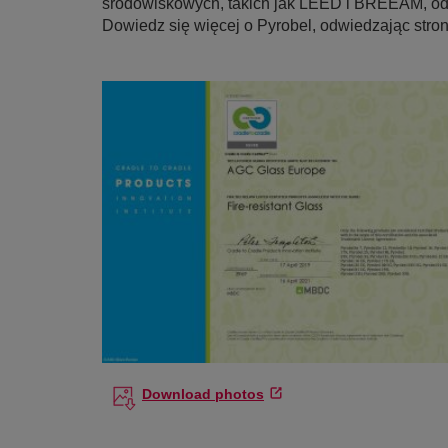
środowiskowych, takich jak LEED i BREEAM, o
Dowiedz się więcej o Pyrobel, odwiedzając stro
Download photos