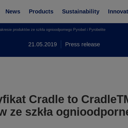
News
Products
Sustainability
Innova
akresie produktów ze szkła ognioodpornego Pyrobel i Pyrobelite
21.05.2019
Press release
fikat Cradle to CradleT
w ze szkła ognioodporn