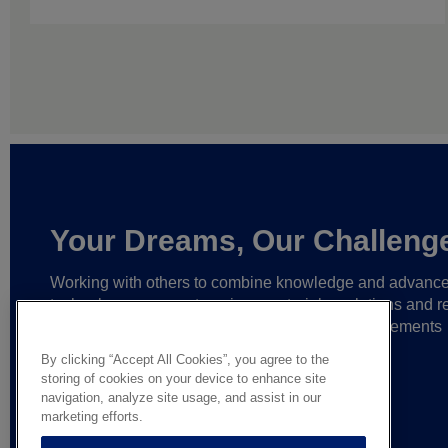
Your Dreams, Our Challeng
Working with others to combine knowledge and advanc
technology,
we create unique materials, solutions and re
partnerships
that help make ever greater achievements
possible,
and bring bolder ideas to life.
By clicking “Accept All Cookies”, you agree to the
storing of cookies on your device to enhance site
navigation, analyze site usage, and assist in our
marketing efforts.