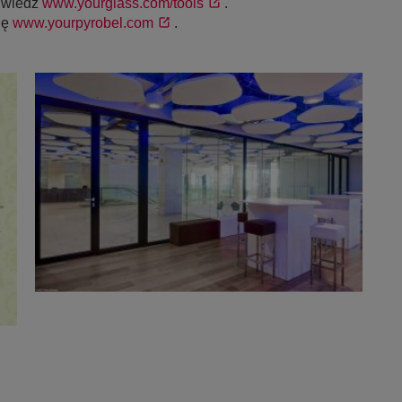
dwiedź
www.yourglass.com/tools
.
nę
www.yourpyrobel.com
.