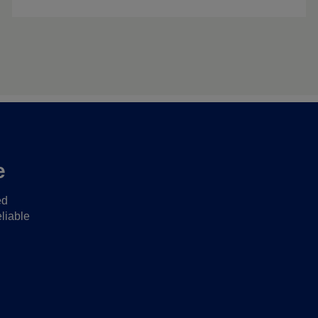
e
ed
liable