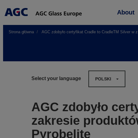
Main
About
navigation
Strona główna
AGC zdobyło certyfikat Cradle to CradleTM Silver w z
Select your language
POLSKI
AGC zdobyło certy
zakresie produktó
Pyrobelite