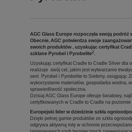
AGC Glass Europe rozpoczęła swoją podróż w k
Obecnie, AGC potwierdza swoje zaangażowan
swoich produktów , uzyskując certyfikat Cradl
2
szklane Pyrobel i Pyrobelite
.
Uzyskując certyfikat Cradle to Cradle Silver dl
realizuje swój cel, jakim jest wytwarzanie trwał
serii Pyrobel i Pyrobelite to Srebrny, osiągając 
wykorzystanie materiałów, gospodarka wodna, o
sprawiedliwość społeczna.
Dzisiaj AGC Glass Europe oferuje światowy, najb
certyfikowanych w Cradle to Cradle na poziomie 
Europejski lider w dziedzinie szkła ognioodp
Dzięki pełnej gamie produktów ze szkła ognio
odgrywa aktywną rolę w ochronie przeciwpożarow
laminowanych szyb bezpiecznych zapewniającyc