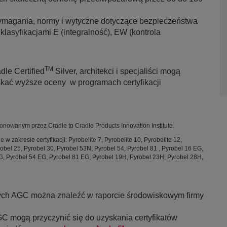
wymagania, normy i wytyczne dotyczące bezpieczeństwa
lasyfikacjami E (integralność), EW (kontrola
TM
dle Certified
Silver, architekci i specjaliści mogą
skać wyższe oceny w programach certyfikacji
cjonowanym przez Cradle to Cradle Products Innovation Institute.
 zakresie certyfikacji: Pyrobelite 7, Pyrobelite 10, Pyrobelite 12,
robel 25, Pyrobel 30, Pyrobel 53N, Pyrobel 54, Pyrobel 81 , Pyrobel 16 EG,
, Pyrobel 54 EG, Pyrobel 81 EG, Pyrobel 19H, Pyrobel 23H, Pyrobel 28H,
wych AGC można znaleźć w raporcie środowiskowym firmy
GC mogą przyczynić się do uzyskania certyfikatów