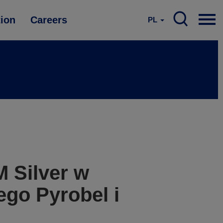
tion
Careers
PL
M Silver w
ego Pyrobel i