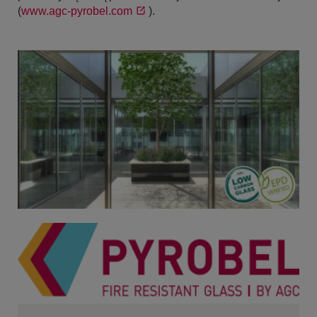
(
www.agc-pyrobel.com
).