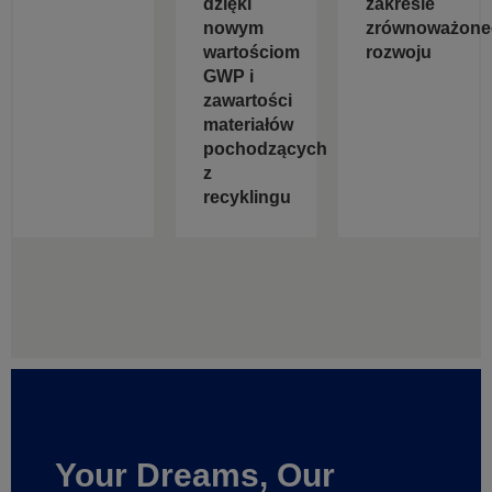
dzięki
zakresie
nowym
zrównoważone
wartościom
rozwoju
GWP i
zawartości
materiałów
pochodzących
z
recyklingu
Your Dreams, Our