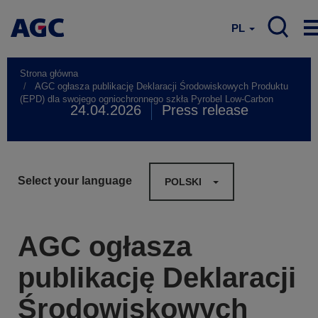
PL
Strona główna
AGC ogłasza publikację Deklaracji Środowiskowych Produktu
(EPD) dla swojego ogniochronnego szkła Pyrobel Low-Carbon
24.04.2026
Press release
Select your language
POLSKI
AGC ogłasza
publikację Deklaracji
Środowiskowych