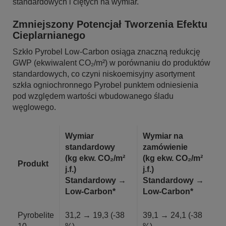
standardowych i ciętych na wymiar.
Zmniejszony Potencjał Tworzenia Efektu
Cieplarnianego
Szkło Pyrobel Low-Carbon osiąga znaczną redukcję
GWP (ekwiwalent CO₂/m²) w porównaniu do produktów
standardowych, co czyni niskoemisyjny asortyment
szkła ogniochronnego Pyrobel punktem odniesienia
pod względem wartości wbudowanego śladu
węglowego.
Wymiar
Wymiar na
standardowy
zamówienie
(kg ekw. CO₂/m²
(kg ekw. CO₂/m²
Produkt
j.f.)
j.f.)
Standardowy →
Standardowy →
Low-Carbon*
Low-Carbon*
Pyrobelite
31,2 → 19,3 (-38
39,1 → 24,1 (-38