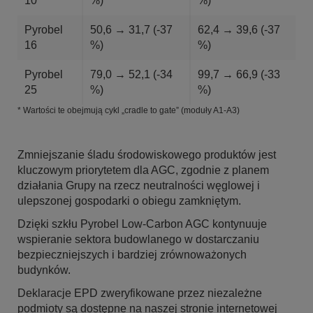
10
%)
%)
Pyrobel
50,6 → 31,7 (-37
62,4 → 39,6 (-37
16
%)
%)
Pyrobel
79,0 → 52,1 (-34
99,7 → 66,9 (-33
25
%)
%)
* Wartości te obejmują cykl „cradle to gate” (moduły A1-A3)
Zmniejszanie śladu środowiskowego produktów jest
kluczowym priorytetem dla AGC, zgodnie z planem
działania Grupy na rzecz neutralności węglowej i
ulepszonej gospodarki o obiegu zamkniętym.
Dzięki szkłu Pyrobel Low-Carbon AGC kontynuuje
wspieranie sektora budowlanego w dostarczaniu
bezpieczniejszych i bardziej zrównoważonych
budynków.
Deklaracje EPD zweryfikowane przez niezależne
podmioty są dostępne na naszej stronie internetowej