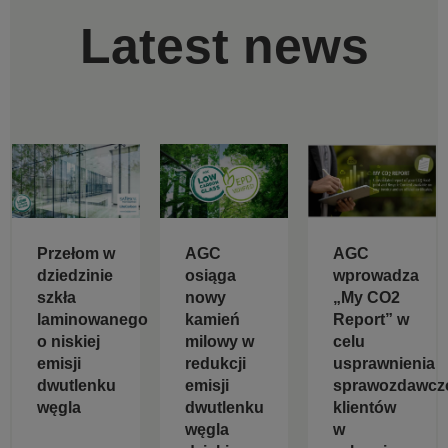
Latest news
Przełom w
AGC
AGC
dziedzinie
osiąga
wprowadza
szkła
nowy
„My CO2
laminowanego
kamień
Report” w
o niskiej
milowy w
celu
emisji
redukcji
usprawnienia
dwutlenku
emisji
sprawozdawcz
węgla
dwutlenku
klientów
węgla
w