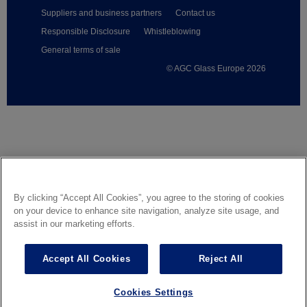
Suppliers and business partners
Contact us
Responsible Disclosure
Whistleblowing
General terms of sale
© AGC Glass Europe 2026
Footer
By clicking “Accept All Cookies”, you agree to the storing of cookies
on your device to enhance site navigation, analyze site usage, and
assist in our marketing efforts.
Accept All Cookies
Reject All
Cookies Settings