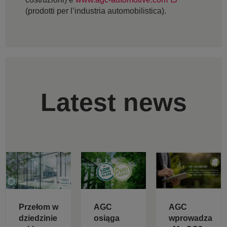
(prodotti per l’industria automobilistica).
Latest news
Przełom w
AGC
AGC
dziedzinie
osiąga
wprowadza