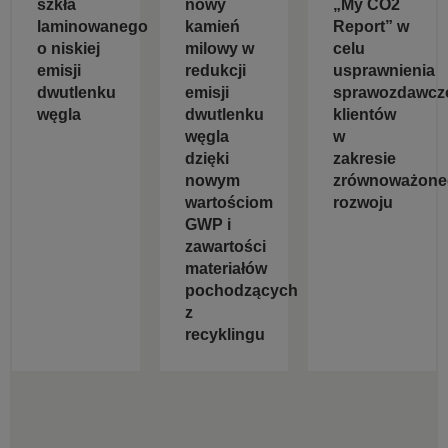
szkła
nowy
„My CO2
laminowanego
kamień
Report” w
o niskiej
milowy w
celu
emisji
redukcji
usprawnienia
dwutlenku
emisji
sprawozdawcz
węgla
dwutlenku
klientów
węgla
w
dzięki
zakresie
nowym
zrównoważone
wartościom
rozwoju
GWP i
zawartości
materiałów
pochodzących
z
recyklingu