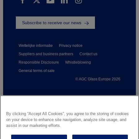
Subscribe to receive our news
Wettelijke informatie
Privacy notice
Suppliers and business partners
Contact us
Responsible Disclosure
Whistleblowing
General terms of sale
© AGC Glass Europe 2026
Footer
By clicking “Accept All Cookies”, you agree to the storing of cookies
on your device to enhance site navigation, analyze site usage, and
assist in our marketing efforts.