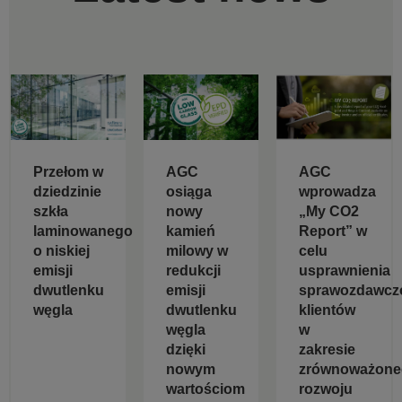
Przełom w
AGC
AGC
dziedzinie
osiąga
wprowadza
szkła
nowy
„My CO2
laminowanego
kamień
Report” w
o niskiej
milowy w
celu
emisji
redukcji
usprawnienia
dwutlenku
emisji
sprawozdawcz
węgla
dwutlenku
klientów
węgla
w
dzięki
zakresie
nowym
zrównoważone
wartościom
rozwoju