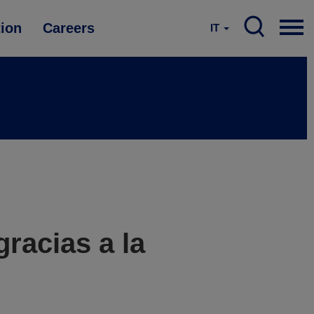
tion
Careers
IT
racias a la