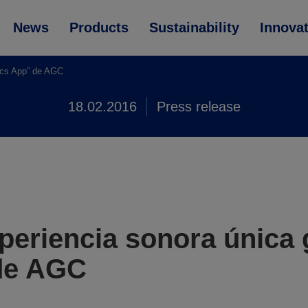
News
Products
Sustainability
Innova
tics App” de AGC
18.02.2016
Press release
periencia sonora única g
de AGC