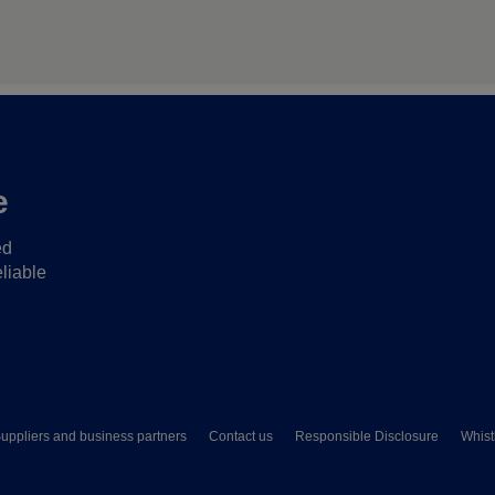
e
ed
liable
uppliers and business partners
Contact us
Responsible Disclosure
Whist