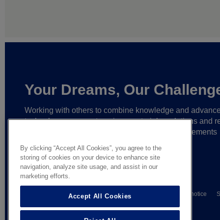
Your Dreams, Our Challeng
Working with others to combine knowledge and advanc
technology,
we create unique materials, solutions and re
partnerships
that help make ever greater achievements
possible,
and bring bolder ideas to life.
By clicking “Accept All Cookies”, you agree to the
storing of cookies on your device to enhance site
navigation, analyze site usage, and assist in our
marketing efforts.
© AGC Glass Europe 2026
Wettelijke informatie
Privacy notice
S
Accept All Cookies
General terms of sale