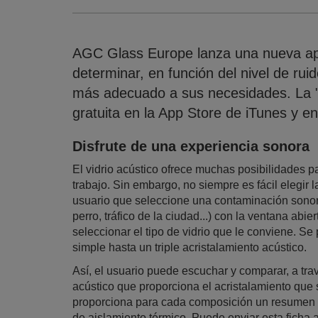
AGC Glass Europe lanza una nueva apl
determinar, en función del nivel de rui
más adecuado a sus necesidades. La 
gratuita en la App Store de iTunes y e
Disfrute de una experiencia sonora
El vidrio acústico ofrece muchas posibilidades pa
trabajo. Sin embargo, no siempre es fácil elegir l
usuario que seleccione una contaminación sonor
perro, tráfico de la ciudad...) con la ventana abie
seleccionar el tipo de vidrio que le conviene. 
simple hasta un triple acristalamiento acústico.
Así, el usuario puede escuchar y comparar, a trav
acústico que proporciona el acristalamiento que 
proporciona para cada composición un resumen d
de aislamiento térmico. Puede enviar esta ficha a