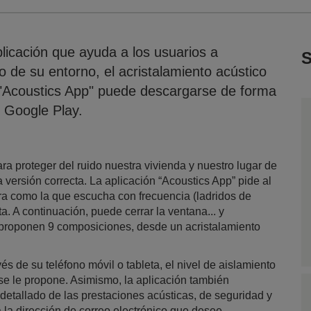
icación que ayuda a los usuarios a
S
do de su entorno, el acristalamiento acústico
"Acoustics App" puede descargarse de forma
n Google Play.
ra proteger del ruido nuestra vivienda y nuestro lugar de
a versión correcta. La aplicación “Acoustics App” pide al
a como la que escucha con frecuencia (ladridos de
rta. A continuación, puede cerrar la ventana... y
Se proponen 9 composiciones, desde un acristalamiento
és de su teléfono móvil o tableta, el nivel de aislamiento
se le propone. Asimismo, la aplicación también
etallado de las prestaciones acústicas, de seguridad y
 la dirección de correo electrónico que desee.