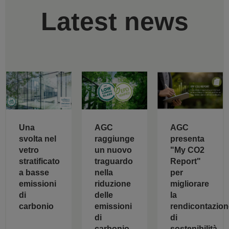
Latest news
AGC
Una
AGC
raggiunge
svolta nel
presenta
un nuovo
vetro
"My CO2
traguardo
stratificato
Report"
nella
a basse
per
riduzione
emissioni
migliorare
delle
di
la
emissioni
carbonio
rendicontazion
di
di
carbonio
sostenibilità