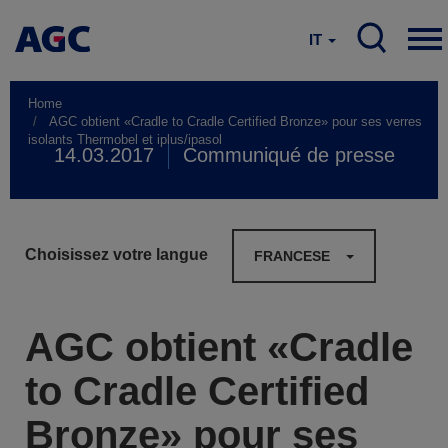
IT
Home
AGC obtient «Cradle to Cradle Certified Bronze» pour ses verres
isolants Thermobel et iplus/ipasol
14.03.2017
Communiqué de presse
Choisissez votre langue
FRANCESE
AGC obtient «Cradle
to Cradle Certified
Bronze» pour ses