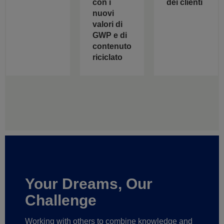
con i
dei clienti
nuovi
valori di
GWP e di
contenuto
riciclato
Your Dreams, Our
Challenge
Working with others to combine knowledge and