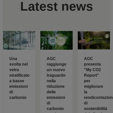
Latest news
AGC
Una
AGC
raggiunge
svolta nel
presenta
un nuovo
vetro
"My CO2
traguardo
stratificato
Report"
nella
a basse
per
riduzione
emissioni
migliorare
delle
di
la
emissioni
carbonio
rendicontazion
di
di
carbonio
sostenibilità