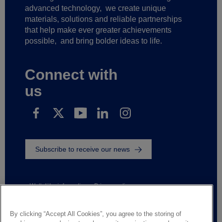
advanced technology,
we create unique
materials, solutions and reliable partnerships
that help make ever greater achievements
possible,
and bring bolder ideas to life.
Connect with
us
Subscribe to receive our news
Wettelijke informatie
Privacy notice
Suppliers and business partners
Contact us
Responsible Disclosure
Whistleblowing
By clicking “Accept All Cookies”, you agree to the storing of