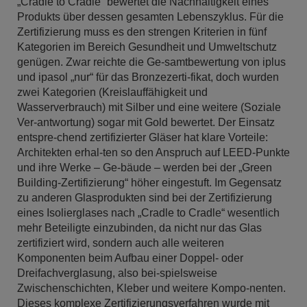
„Cradle to Cradle“ bewertet die Nachhaltigkeit eines
Produkts über dessen gesamten Lebenszyklus. Für die
Zertifizierung muss es den strengen Kriterien in fünf
Kategorien im Bereich Gesundheit und Umweltschutz
genügen. Zwar reichte die Ge-samtbewertung von iplus
und ipasol „nur“ für das Bronzezerti-fikat, doch wurden
zwei Kategorien (Kreislauffähigkeit und
Wasserverbrauch) mit Silber und eine weitere (Soziale
Ver-antwortung) sogar mit Gold bewertet. Der Einsatz
entspre-chend zertifizierter Gläser hat klare Vorteile:
Architekten erhal-ten so den Anspruch auf LEED-Punkte
und ihre Werke – Ge-bäude – werden bei der „Green
Building-Zertifizierung“ höher eingestuft. Im Gegensatz
zu anderen Glasprodukten sind bei der Zertifizierung
eines Isolierglases nach „Cradle to Cradle“ wesentlich
mehr Beteiligte einzubinden, da nicht nur das Glas
zertifiziert wird, sondern auch alle weiteren
Komponenten beim Aufbau einer Doppel- oder
Dreifachverglasung, also bei-spielsweise
Zwischenschichten, Kleber und weitere Kompo-nenten.
Dieses komplexe Zertifizierungsverfahren wurde mit