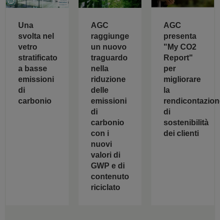
AGC
Una
AGC
raggiunge
svolta nel
presenta
un nuovo
vetro
"My CO2
traguardo
stratificato
Report"
nella
a basse
per
riduzione
emissioni
migliorare
delle
di
la
emissioni
carbonio
rendicontazion
di
di
carbonio
sostenibilità
con i
dei clienti
nuovi
valori di
GWP e di
contenuto
riciclato