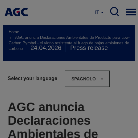
IT
Home
AGC anuncia Declaraciones Ambientales de Producto para Low-
Carbon Pyrobel - el vidrio resistente al fuego de bajas emisiones de
24.04.2026
Press release
carbono
Select your language
SPAGNOLO
AGC anuncia
Declaraciones
Ambientales de