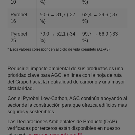
10
%)
%)
Pyrobel
50,6 → 31,7 (-37
62,4 → 39,6 (-37
16
%)
%)
Pyrobel
79,0 → 52,1 (-34
99,7 → 66,9 (-33
25
%)
%)
* Esos valores corresponden al ciclo de vida completo (A1-A3)
Reducir el impacto ambiental de sus productos es una
prioridad clave para AGC, en línea con la hoja de ruta
del Grupo hacia la neutralidad de carbono y una mayor
circularidad.
Con el Pyrobel Low-Carbon, AGC continúa apoyando al
sector de la construcción para que ofrezca edificios más
seguros y sostenibles.
Las Declaraciones Ambientales de Producto (DAP)
verificadas por terceros están disponibles en nuestro
sitio web
www.agc-pyrobel.com
.