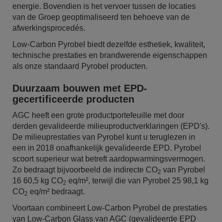
energie. Bovendien is het vervoer tussen de locaties
van de Groep geoptimaliseerd ten behoeve van de
afwerkingsprocedés.
Low-Carbon Pyrobel biedt dezelfde esthetiek, kwaliteit,
technische prestaties en brandwerende eigenschappen
als onze standaard Pyrobel producten.
Duurzaam bouwen met EPD-
gecertificeerde producten
AGC heeft een grote productportefeuille met door
derden gevalideerde milieuproductverklaringen (EPD's).
De milieuprestaties van Pyrobel kunt u teruglezen in
een in 2018 onafhankelijk gevalideerde EPD. Pyrobel
scoort superieur wat betreft aardopwarmingsvermogen.
Zo bedraagt bijvoorbeeld de indirecte CO
van Pyrobel
2
16 60,5 kg CO
eq/m², terwijl die van Pyrobel 25 98,1 kg
2
CO
eq/m² bedraagt.
2
Voortaan combineert Low-Carbon Pyrobel de prestaties
van Low-Carbon Glass van AGC (gevalideerde EPD