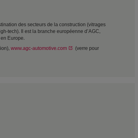
nation des secteurs de la construction (vitrages
t high-tech). Il est la branche européenne d’AGC,
s en Europe.
tion),
www.agc-automotive.com
(verre pour