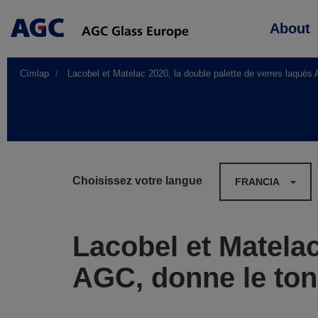
Main
About
navigation
Címlap
Lacobel et Matelac 2020, la double palette de verres laqués
Choisissez votre langue
FRANCIA
Lacobel et Matelac
AGC, donne le ton