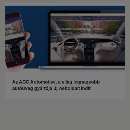
Az AGC Automotive, a világ legnagyobb
autóüveg gyártója új weboldalt indít