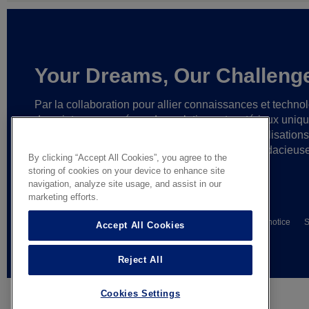
Your Dreams, Our Challeng
Par la collaboration pour allier connaissances et techno
de pointe,
nous créons des solutions et matériaux uniq
ainsi que des partenariats fiables
en vue de réalisation
cesse plus grandes
et d’idées toujours plus audacieus
By clicking “Accept All Cookies”, you agree to the
storing of cookies on your device to enhance site
navigation, analyze site usage, and assist in our
marketing efforts.
© AGC Glass Europe 2026
Wettelijke informatie
Privacy notice
S
Accept All Cookies
General terms of sale
Reject All
Cookies Settings