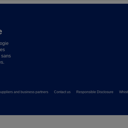
e
logie
ues
s sans
es.
uppliers and business partners
Contact us
Responsible Disclosure
Whist