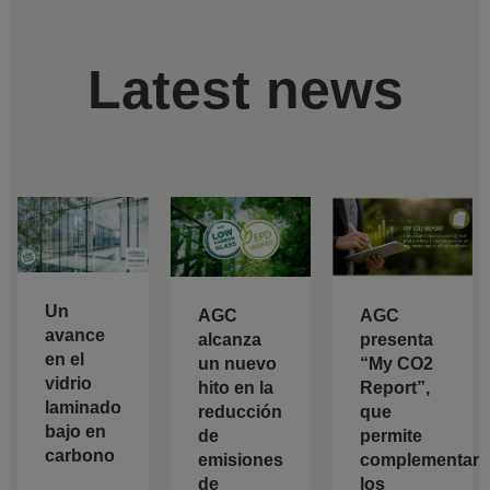
Latest news
Un
AGC
AGC
avance
alcanza
presenta
en el
un nuevo
“My CO2
vidrio
hito en la
Report”,
laminado
reducción
que
bajo en
de
permite
carbono
emisiones
complementar
de
los